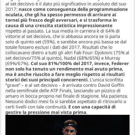
al set decisivo è il dato più significativo in assoluto del suo
2017:
nasce come conseguenza della programmazione
oculata, che gli ha spesso permesso di arrivare ai
tornei più fresco degli avversari, e si trasforma in
causa di una crescita statistica impressionante
rispetto al passato. La sua media in carriera è di 64% di
vittorie al set decisivo, che si abbassa ancora se si parla
solo di quinto set (59%), e sarebbe ancora più bassa se dal
totale fossero esclusi i dati del 2017. Risultati che lo
collocavano dietro a tutti gli altri Fab Four: Djokovic (75% al
set decisivo/75% al quinto), Nadal (68%/65%) e Murray
(69%/67%).
Col suo 81%/100% del 2017, invece, Federer
non solo ha tenuto un rendimento mai avuto prima,
ma è anche riuscito a fare meglio rispetto ai risultati
storici dei suoi principali concorrenti
. L’unica sconfitta
“grave” – e al set decisivo – è arrivata contro David Goffin
nella semifinale delle ATP Finals, lasciando un pizzico di
amaro in bocca proprio nel finale di stagione. Ma pazienza.
Nessuno dodici mesi fa si sarebbe aspettato di ritrovarlo a
certi livelli con tale continuità.
E con una capacità di
gestire la pressione mai vista prima
.