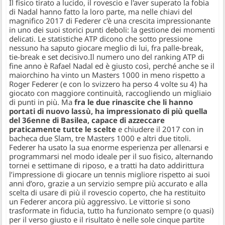
Il fisico tirato a lucido, il rovescio e l'aver superato la fobia
di Nadal hanno fatto la loro parte, ma nelle chiavi del
magnifico 2017 di Federer c'è una crescita impressionante
in uno dei suoi storici punti deboli: la gestione dei momenti
delicati. Le statistiche ATP dicono che sotto pressione
nessuno ha saputo giocare meglio di lui, fra palle-break,
tie-break e set decisivo.
Il numero uno del ranking ATP di
fine anno è Rafael Nadal ed è giusto così, perché anche se il
maiorchino ha vinto un Masters 1000 in meno rispetto a
Roger Federer (e con lo svizzero ha perso 4 volte su 4) ha
giocato con maggiore continuità, raccogliendo un migliaio
di punti in più. Ma
fra le due rinascite che li hanno
portati di nuovo lassù, ha impressionato di più quella
del 36enne di Basilea, capace di azzeccare
praticamente tutte le scelte
e chiudere il 2017 con in
bacheca due Slam, tre Masters 1000 e altri due titoli.
Federer ha usato la sua enorme esperienza per allenarsi e
programmarsi nel modo ideale per il suo fisico, alternando
tornei e settimane di riposo, e a tratti ha dato addirittura
l’impressione di giocare un tennis migliore rispetto ai suoi
anni d’oro, grazie a un servizio sempre più accurato e alla
scelta di usare di più il rovescio coperto, che ha restituito
un Federer ancora più aggressivo. Le vittorie si sono
trasformate in fiducia, tutto ha funzionato sempre (o quasi)
per il verso giusto e il risultato è nelle sole cinque partite