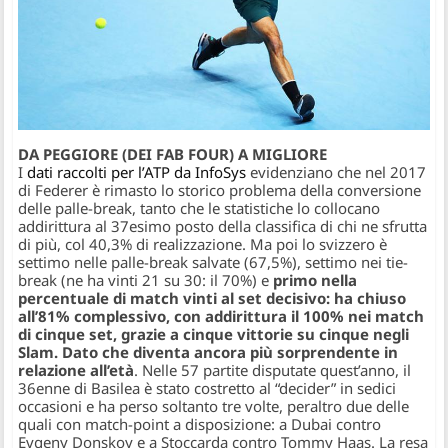
DA PEGGIORE (DEI FAB FOUR) A MIGLIORE
I
dati raccolti per l’ATP da InfoSys
evidenziano che nel 2017
di Federer è rimasto lo storico problema della conversione
delle palle-break, tanto che le statistiche lo collocano
addirittura al 37esimo posto della classifica di chi ne sfrutta
di più, col 40,3% di realizzazione. Ma poi lo svizzero è
settimo nelle palle-break salvate (67,5%), settimo nei tie-
break (ne ha vinti 21 su 30: il 70%) e
primo nella
percentuale di match vinti al set decisivo: ha chiuso
all’81% complessivo, con addirittura il 100% nei match
di cinque set, grazie a cinque vittorie su cinque negli
Slam. Dato che diventa ancora più sorprendente in
relazione all’età
. Nelle 57 partite disputate quest’anno, il
36enne di Basilea è stato costretto al “decider” in sedici
occasioni e ha perso soltanto tre volte, peraltro due delle
quali con match-point a disposizione: a Dubai contro
Evgeny Donskoy e a Stoccarda contro Tommy Haas. La resa