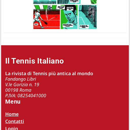
Il Tennis Italiano
La rivista di Tennis più antica al mondo
Fandango Libri
V.le Gorizia n. 19
00198 Roma
P.IVA: 08254041000
Menu
Home
Contatti
Login