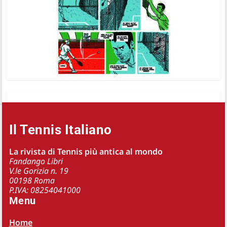
Il Tennis Italiano
La rivista di Tennis più antica al mondo
Fandango Libri
V.le Gorizia n. 19
00198 Roma
P.IVA: 08254041000
Menu
Home