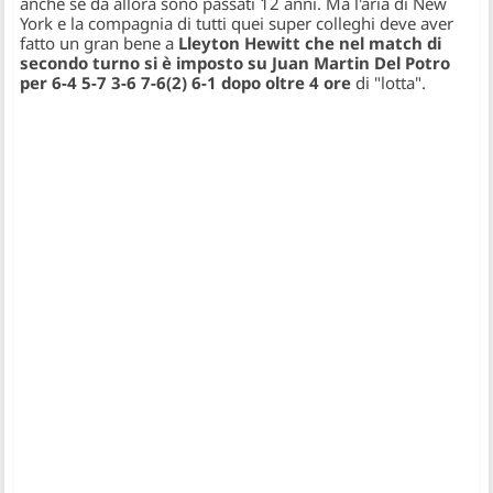
anche se da allora sono passati 12 anni. Ma l'aria di New
York e la compagnia di tutti quei super colleghi deve aver
fatto un gran bene a
Lleyton Hewitt che nel match di
secondo turno si è imposto su Juan Martin Del Potro
per 6-4 5-7 3-6 7-6(2) 6-1 dopo oltre 4 ore
di "lotta".