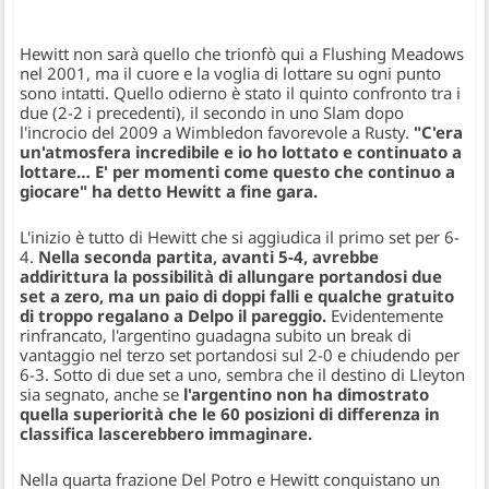
Hewitt non sarà quello che trionfò qui a Flushing Meadows
nel 2001, ma il cuore e la voglia di lottare su ogni punto
sono intatti. Quello odierno è stato il quinto confronto tra i
due (2-2 i precedenti), il secondo in uno Slam dopo
l'incrocio del 2009 a Wimbledon favorevole a Rusty.
"C'era
un'atmosfera incredibile e io ho lottato e continuato a
lottare… E' per momenti come questo che continuo a
giocare" ha detto Hewitt
a fine gara.
L'inizio è tutto di Hewitt che si aggiudica il primo set per 6-
4.
Nella seconda partita, avanti 5-4, avrebbe
addirittura la possibilità di allungare portandosi due
set a zero, ma un paio di doppi falli e qualche gratuito
di troppo regalano a Delpo il pareggio.
Evidentemente
rinfrancato, l'argentino guadagna subito un break di
vantaggio nel terzo set portandosi sul 2-0 e chiudendo per
6-3. Sotto di due set a uno, sembra che il destino di Lleyton
sia segnato, anche se
l'argentino non ha dimostrato
quella superiorità che le 60 posizioni di differenza in
classifica lascerebbero immaginare.
Nella quarta frazione Del Potro e Hewitt conquistano un