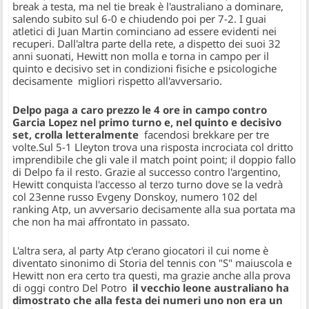
break a testa, ma nel tie break è l'australiano a dominare,
salendo subito sul 6-0 e chiudendo poi per 7-2. I guai
atletici di Juan Martin cominciano ad essere evidenti nei
recuperi. Dall'altra parte della rete, a dispetto dei suoi 32
anni suonati, Hewitt non molla e torna in campo per il
quinto e decisivo set in condizioni fisiche e psicologiche
decisamente migliori rispetto all'avversario.
Delpo paga a caro prezzo le 4 ore in campo contro
Garcia Lopez nel primo turno e, nel quinto e decisivo
set, crolla letteralmente
facendosi brekkare per tre
volte.Sul 5-1 Lleyton trova una risposta incrociata col dritto
imprendibile che gli vale il match point point; il doppio fallo
di Delpo fa il resto. Grazie al successo contro l'argentino,
Hewitt conquista l'accesso al terzo turno dove se la vedrà
col 23enne russo Evgeny Donskoy, numero 102 del
ranking Atp, un avversario decisamente alla sua portata ma
che non ha mai affrontato in passato.
L'altra sera, al party Atp c'erano giocatori il cui nome è
diventato sinonimo di Storia del tennis con "S" maiuscola e
Hewitt non era certo tra questi, ma grazie anche alla prova
di oggi contro Del Potro
il vecchio leone australiano ha
dimostrato che alla festa dei numeri uno non era un