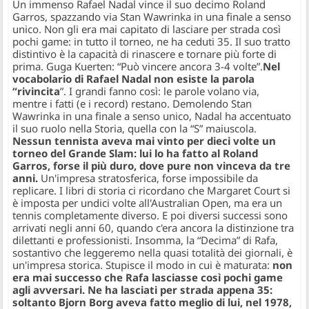
Un immenso Rafael Nadal vince il suo decimo Roland
Garros, spazzando via Stan Wawrinka in una finale a senso
unico. Non gli era mai capitato di lasciare per strada così
pochi game: in tutto il torneo, ne ha ceduti 35. Il suo tratto
distintivo è la capacità di rinascere e tornare più forte di
prima. Guga Kuerten: “Può vincere ancora 3-4 volte”.
Nel
vocabolario di Rafael Nadal non esiste la parola
“rivincita
”. I grandi fanno così: le parole volano via,
mentre i fatti (e i record) restano. Demolendo Stan
Wawrinka in una finale a senso unico, Nadal ha accentuato
il suo ruolo nella Storia, quella con la “S” maiuscola.
Nessun tennista aveva mai vinto per dieci volte un
torneo del Grande Slam: lui lo ha fatto al Roland
Garros, forse il più duro, dove pure non vinceva da tre
anni.
Un'impresa stratosferica, forse impossibile da
replicare. I libri di storia ci ricordano che Margaret Court si
è imposta per undici volte all'Australian Open, ma era un
tennis completamente diverso. E poi diversi successi sono
arrivati negli anni 60, quando c'era ancora la distinzione tra
dilettanti e professionisti. Insomma, la “Decima” di Rafa,
sostantivo che leggeremo nella quasi totalità dei giornali, è
un'impresa storica. Stupisce il modo in cui è maturata:
non
era mai successo che Rafa lasciasse così pochi game
agli avversari. Ne ha lasciati per strada appena 35:
soltanto Bjorn Borg aveva fatto meglio di lui, nel 1978,