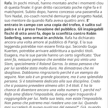
Rafa
. In pochi minuti, hanno montato anche i momenti clou
di questa finale: il gran dritto raccontato poche righe fa e il
matchpoint. Subito dopo, hanno concesso una passerella a
Toni Nadal, zio-coach nonché demiurgo del progetto Nadal,
suo mentore da quando Rafa aveva quattro anni.
E'
entrato in campo con una copia del trofeo, è salito sul
palco e si è preso l'ovazione del pubblico. Gli inspiegabili
fischi di otto anni fa, dopo la sconfitta contro Robin
Soderling, sono ormai in archivio
. Rafa ha dichiarato
ancora una volta amore al pubblico di Parigi. E la sua
leggenda potrebbe non essere finita qui. Secondo Guga
Kuerten, potrebbe arrivare addirittura a quindici titoli.
Esagera, ma le sue parole hanno un certo significato:
“Due
anni fa, nessuno pensava che avrebbe mai più vinto uno
Slam, specialmente il Roland Garros. Io stesso pensavo che
per lui sarebbe stata molto dura. Ha dimostravo che mi
sbagliavo. Dobbiamo ringraziarlo perché è un esempio da
seguire. Non solo è un grande giocatore, ma è una splendida
persona. Si è totalmente dedicato alla sua disciplina. Credo
che si possano prevedere almeno altri 3-4 titoli. E ha la
chance di diventare ancora una volta numero 1, perché no?
Rafa ama sfidare l'impossibile, dunque ogni traguardo è
raggiungibile per lui. Nella sua testa, non esiste l'impossibile.
Non penso che potremo mai rivedere uno con lui. Quando
mai succederà di nuovo qualcosa del genere?”
. Già, quando