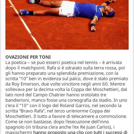
OVAZIONE PER TONI
La poetica – se può esserci poetica nel tennis – è arrivata
dopo il matchpoint. Rafa si è sdraiato sulla terra rossa, poi
gli hanno preparato una splendida premiazione, con la
scritta “10” ben in evidenza sul palco, dove è stato premiato
da Roy Emerson, due volte vincitore negli anni 60. Mentre
sollevava per la decima volta la Coppa dei Moschettieri, dal
lato nord del Campo Chatrier hanno srotolato tre
bandierioni, manco fosse una coreografia da stadio. In uno
c'era il "10" con il logo del Roland Garros, nel secondo la
scritta “Bravo Rafa”, nel terzo un'enorme Coppa dei
Moschettieri. Il tutto a favore di telecamere a commozione.
Come se non bastasse, dopo l'esecuzione dell'inno
spagnolo (in tribuna c'era anche l'ex Re Juan Carlos), i
maxischermi
hanno proposto una clip con tutti i successi di