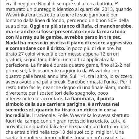
era il peggiore Nadal di sempre sulla terra battuta. E'
maturato un punteggio identico ai quarti del 2013, quando
Wawrinka era costretto a tenere le sue gambone ben
lontano dalla linea di fondo, perdendo un buon 50% della
sua spinta.
Oggi era più stanco di Rafa, ci mancherebbe,
ma se anche si fosse presentato senza la maratona
con Murray sulle gambe, avrebbe perso in tre set.
Nadal ha messo in pratica il piano di essere aggressivo
e comandare con il dritto.
In poco più di due ore, ha
tirato 27 colpi vincenti e commesso appena 12 errori
gratuiti, segno tangibile di una tattica applicata alla
perfezione. La finale è durata quattro game, fino al 2-2 nel
primo set, faticosamente raggiunto da Wawrinka con
quattro palle break annullate. Sull'1-1, tra l'altro, lo svizzero
aveva avuto una palla break. Sarebbe rimasta l'unica. Per il
resto tutto facile, neanche degno di una finale Slam, molto
divertente per i sostenitori dello spagnolo, poco
interessante da raccontare.
La fiammata, il punto
simbolo della sua carriera parigina, è arrivata nel
secondo set, quando ha tirato un dritto in corsa
incredibile.
Irrazionale. Folle. Wawrinka lo aveva sbattuto
fuori dal campo con un gran rovescio incrociato. Lui ci è
arrivato con quattro falcate e ha sparato un dritto no-look
che entra diritti nella top-10 dei suoi colpi migliori. Una
saetta lungolinea, imprendibile, forse un po' casuale. La