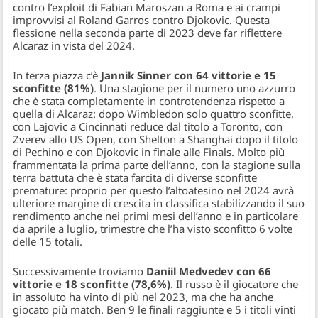
contro l’exploit di Fabian Maroszan a Roma e ai crampi
improvvisi al Roland Garros contro Djokovic. Questa
flessione nella seconda parte di 2023 deve far riflettere
Alcaraz in vista del 2024.
In terza piazza c’è
Jannik Sinner con 64 vittorie e 15
sconfitte (81%)
. Una stagione per il numero uno azzurro
che è stata completamente in controtendenza rispetto a
quella di Alcaraz: dopo Wimbledon solo quattro sconfitte,
con Lajovic a Cincinnati reduce dal titolo a Toronto, con
Zverev allo US Open, con Shelton a Shanghai dopo il titolo
di Pechino e con Djokovic in finale alle Finals. Molto più
frammentata la prima parte dell’anno, con la stagione sulla
terra battuta che è stata farcita di diverse sconfitte
premature: proprio per questo l’altoatesino nel 2024 avrà
ulteriore margine di crescita in classifica stabilizzando il suo
rendimento anche nei primi mesi dell’anno e in particolare
da aprile a luglio, trimestre che l’ha visto sconfitto 6 volte
delle 15 totali.
Successivamente troviamo
Daniil Medvedev con 66
vittorie e 18 sconfitte (78,6%)
. Il russo è il giocatore che
in assoluto ha vinto di più nel 2023, ma che ha anche
giocato più match. Ben 9 le finali raggiunte e 5 i titoli vinti