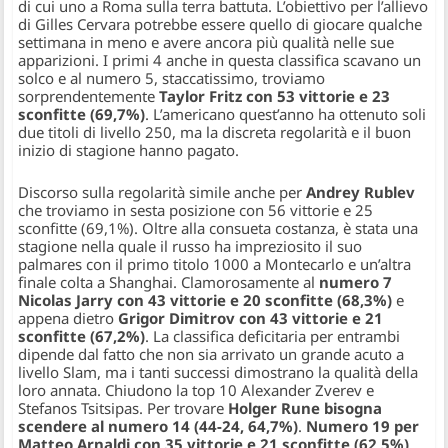
di cui uno a Roma sulla terra battuta. L’obiettivo per l’allievo
di Gilles Cervara potrebbe essere quello di giocare qualche
settimana in meno e avere ancora più qualità nelle sue
apparizioni. I primi 4 anche in questa classifica scavano un
solco e al numero 5, staccatissimo, troviamo
sorprendentemente
Taylor Fritz con 53 vittorie e 23
sconfitte (69,7%)
. L’americano quest’anno ha ottenuto soli
due titoli di livello 250, ma la discreta regolarità e il buon
inizio di stagione hanno pagato.
Discorso sulla regolarità simile anche per
Andrey Rublev
che troviamo in sesta posizione con 56 vittorie e 25
sconfitte (69,1%). Oltre alla consueta costanza, è stata una
stagione nella quale il russo ha impreziosito il suo
palmares con il primo titolo 1000 a Montecarlo e un’altra
finale colta a Shanghai. Clamorosamente al
numero 7
Nicolas Jarry con 43 vittorie e 20 sconfitte (68,3%)
e
appena dietro
Grigor Dimitrov con 43 vittorie e 21
sconfitte (67,2%)
. La classifica deficitaria per entrambi
dipende dal fatto che non sia arrivato un grande acuto a
livello Slam, ma i tanti successi dimostrano la qualità della
loro annata. Chiudono la top 10 Alexander Zverev e
Stefanos Tsitsipas. Per trovare
Holger Rune bisogna
scendere al numero 14 (44-24, 64,7%)
.
Numero 19 per
Matteo Arnaldi con 35 vittorie e 21 sconfitte (62,5%)
,