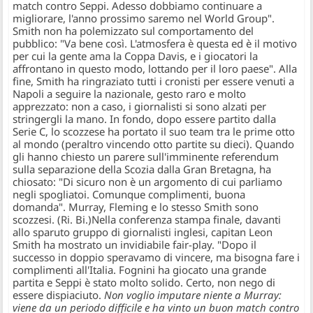
match contro Seppi. Adesso dobbiamo continuare a
migliorare, l'anno prossimo saremo nel World Group".
Smith non ha polemizzato sul comportamento del
pubblico: "Va bene così. L'atmosfera è questa ed è il motivo
per cui la gente ama la Coppa Davis, e i giocatori la
affrontano in questo modo, lottando per il loro paese". Alla
fine, Smith ha ringraziato tutti i cronisti per essere venuti a
Napoli a seguire la nazionale, gesto raro e molto
apprezzato: non a caso, i giornalisti si sono alzati per
stringergli la mano. In fondo, dopo essere partito dalla
Serie C, lo scozzese ha portato il suo team tra le prime otto
al mondo (peraltro vincendo otto partite su dieci). Quando
gli hanno chiesto un parere sull'imminente referendum
sulla separazione della Scozia dalla Gran Bretagna, ha
chiosato: "Di sicuro non è un argomento di cui parliamo
negli spogliatoi. Comunque complimenti, buona
domanda". Murray, Fleming e lo stesso Smith sono
scozzesi. (Ri. Bi.)
Nella conferenza stampa finale, davanti
allo sparuto gruppo di giornalisti inglesi, capitan Leon
Smith ha mostrato un invidiabile fair-play. "Dopo il
successo in doppio speravamo di vincere, ma bisogna fare i
complimenti all'Italia. Fognini ha giocato una grande
partita e Seppi è stato molto solido. Certo, non nego di
essere dispiaciuto.
Non voglio imputare niente a Murray:
viene da un periodo difficile e ha vinto un buon match contro