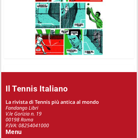
Il Tennis Italiano
La rivista di Tennis più antica al mondo
Fandango Libri
V.le Gorizia n. 19
00198 Roma
P.IVA: 08254041000
Menu