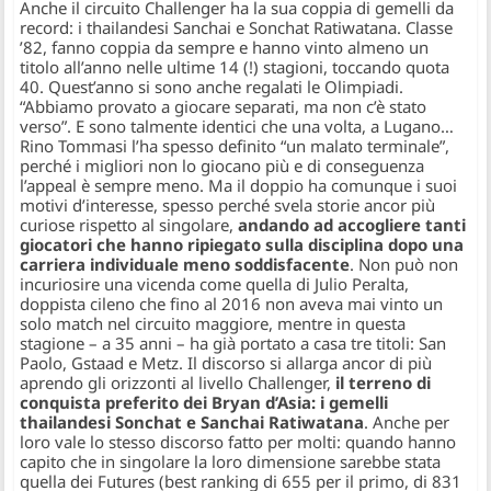
Anche il circuito Challenger ha la sua coppia di gemelli da
record: i thailandesi Sanchai e Sonchat Ratiwatana. Classe
’82, fanno coppia da sempre e hanno vinto almeno un
titolo all’anno nelle ultime 14 (!) stagioni, toccando quota
40. Quest’anno si sono anche regalati le Olimpiadi.
“Abbiamo provato a giocare separati, ma non c’è stato
verso”. E sono talmente identici che una volta, a Lugano…
Rino Tommasi l’ha spesso definito “un malato terminale”,
perché i migliori non lo giocano più e di conseguenza
l’appeal è sempre meno. Ma il doppio ha comunque i suoi
motivi d’interesse, spesso perché svela storie ancor più
curiose rispetto al singolare,
andando ad accogliere tanti
giocatori che hanno ripiegato sulla disciplina dopo una
carriera individuale meno soddisfacente
. Non può non
incuriosire una vicenda come quella di Julio Peralta,
doppista cileno che fino al 2016 non aveva mai vinto un
solo match nel circuito maggiore, mentre in questa
stagione – a 35 anni – ha già portato a casa tre titoli: San
Paolo, Gstaad e Metz. Il discorso si allarga ancor di più
aprendo gli orizzonti al livello Challenger,
il terreno di
conquista preferito dei Bryan d’Asia: i gemelli
thailandesi Sonchat e Sanchai Ratiwatana
. Anche per
loro vale lo stesso discorso fatto per molti: quando hanno
capito che in singolare la loro dimensione sarebbe stata
quella dei Futures (best ranking di 655 per il primo, di 831