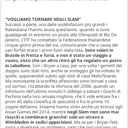
“VOGLIAMO TORNARE NEGLI SLAM”
Successi a parte, una delle soddisfazioni più grandi i
Ratiwatana l’hanno avuta quest’anno, quando si sono
guadagnati in extremis un posto alle Olimpiadi di Rio De
Janeiro. L’ITF ha contattato la Federazione thailandese
cinque giorni prima del via, comunicando che a causa dei
vari forfait erano i primi fuori dalla lista.
Sono volati in
Brasile in fretta e furia, e non è stato un viaggio a
vuoto, visto che un altro ritiro gli ha regalato un posto
in tabellone
. Con i Bryan a casa, per una volta i gemelli del
doppio sono stati loro, anche se sorteggio gli ha voltato le
spalle, opponendoli subito agli idoli di casa Melo/Soares.
Ma nonostante la sconfitta all’esordio sono tornati a casa
col sorriso, riscattando la sfortuna del 2008, quando un
infortunio dell’ultimo minuto li obbligò a saltare i Giochi di
Pechino nella loro annata migliore, che li vide entrare fra i
primi 40 della classifica di specialità e fra le prime 10
coppie dell’anno. Insieme hanno vinto anche un bronzo agli
Asian Games del 2014, mentre
negli Slam non sono mai
riusciti a combinare granché: solo un ottavo a
Wimbledon in sedici apparizioni
. Ma se per i Bryan l’età
inizia a diventare un problema, visto che non vincono un