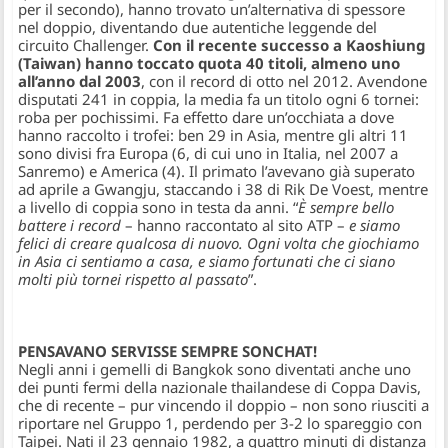
per il secondo), hanno trovato un’alternativa di spessore
nel doppio, diventando due autentiche leggende del
circuito Challenger.
Con il recente successo a Kaoshiung
(Taiwan) hanno toccato quota 40 titoli, almeno uno
all’anno dal 2003
, con il record di otto nel 2012. Avendone
disputati 241 in coppia, la media fa un titolo ogni 6 tornei:
roba per pochissimi. Fa effetto dare un’occhiata a dove
hanno raccolto i trofei: ben 29 in Asia, mentre gli altri 11
sono divisi fra Europa (6, di cui uno in Italia, nel 2007 a
Sanremo) e America (4). Il primato l’avevano già superato
ad aprile a Gwangju, staccando i 38 di Rik De Voest, mentre
a livello di coppia sono in testa da anni. “
È sempre bello
battere i record
– hanno raccontato al sito ATP –
e siamo
felici di creare qualcosa di nuovo. Ogni volta che giochiamo
in Asia ci sentiamo a casa, e siamo fortunati che ci siano
molti più tornei rispetto al passato
”.
PENSAVANO SERVISSE SEMPRE SONCHAT!
Negli anni i gemelli di Bangkok sono diventati anche uno
dei punti fermi della nazionale thailandese di Coppa Davis,
che di recente – pur vincendo il doppio – non sono riusciti a
riportare nel Gruppo 1, perdendo per 3-2 lo spareggio con
Taipei. Nati il 23 gennaio 1982, a quattro minuti di distanza