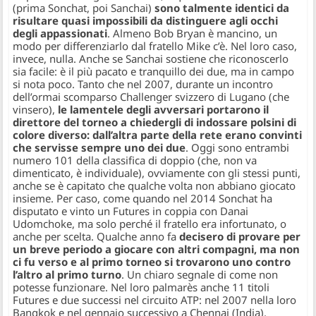
(prima Sonchat, poi Sanchai)
sono talmente identici da
risultare quasi impossibili da distinguere agli occhi
degli appassionati
. Almeno Bob Bryan è mancino, un
modo per differenziarlo dal fratello Mike c’è. Nel loro caso,
invece, nulla. Anche se Sanchai sostiene che riconoscerlo
sia facile: è il più pacato e tranquillo dei due, ma in campo
si nota poco. Tanto che nel 2007, durante un incontro
dell’ormai scomparso Challenger svizzero di Lugano (che
vinsero),
le lamentele degli avversari portarono il
direttore del torneo a chiedergli di indossare polsini di
colore diverso: dall’altra parte della rete erano convinti
che servisse sempre uno dei due
. Oggi sono entrambi
numero 101 della classifica di doppio (che, non va
dimenticato, è individuale), ovviamente con gli stessi punti,
anche se è capitato che qualche volta non abbiano giocato
insieme. Per caso, come quando nel 2014 Sonchat ha
disputato e vinto un Futures in coppia con Danai
Udomchoke, ma solo perché il fratello era infortunato, o
anche per scelta. Qualche anno fa
decisero di provare per
un breve periodo a giocare con altri compagni, ma non
ci fu verso e al primo torneo si trovarono uno contro
l’altro al primo turno
. Un chiaro segnale di come non
potesse funzionare. Nel loro palmarès anche 11 titoli
Futures e due successi nel circuito ATP: nel 2007 nella loro
Bangkok e nel gennaio successivo a Chennai (India).