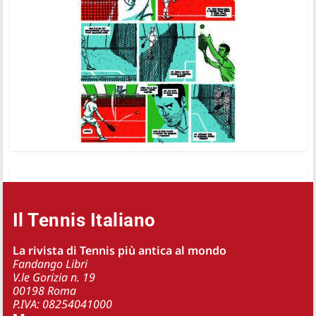
Il Tennis Italiano
La rivista di Tennis più antica al mondo
Fandango Libri
V.le Gorizia n. 19
00198 Roma
P.IVA: 08254041000