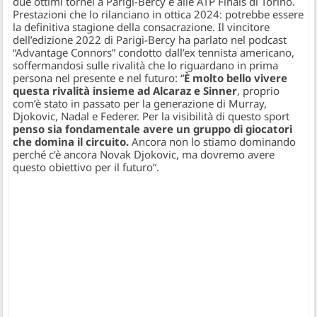
due ottimi tornei a Parigi-Bercy e alle ATP Finals di Torino.
Prestazioni che lo rilanciano in ottica 2024: potrebbe essere
la definitiva stagione della consacrazione. Il vincitore
dell’edizione 2022 di Parigi-Bercy ha parlato nel podcast
“
Advantage Connors
” condotto dall’ex tennista americano,
soffermandosi sulle rivalità che lo riguardano in prima
persona nel presente e nel futuro: “
È molto bello vivere
questa rivalità insieme ad Alcaraz e Sinner
, proprio
com’è stato in passato per la generazione di Murray,
Djokovic, Nadal e Federer. Per la visibilità di questo sport
penso sia fondamentale avere un gruppo di giocatori
che domina il circuito.
Ancora non lo stiamo dominando
perché c’è ancora Novak Djokovic, ma dovremo avere
questo obiettivo per il futuro
“.