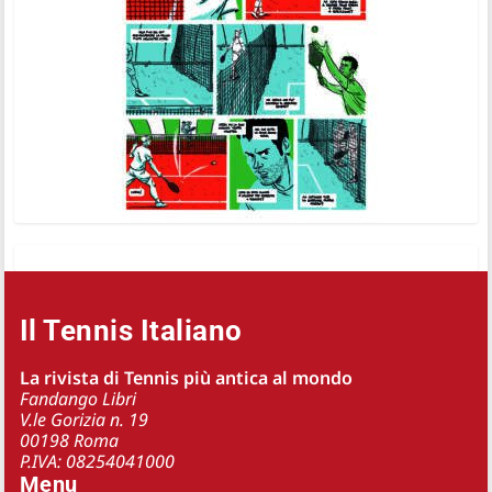
Il Tennis Italiano
La rivista di Tennis più antica al mondo
Fandango Libri
V.le Gorizia n. 19
00198 Roma
P.IVA: 08254041000
Menu