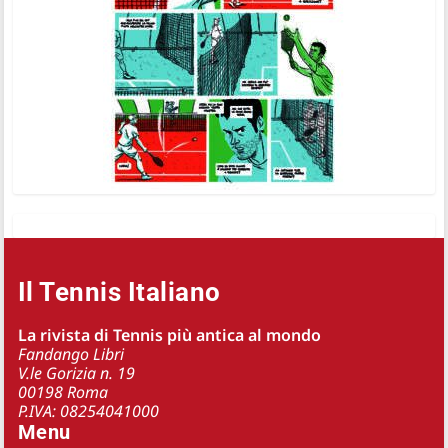
Il Tennis Italiano
La rivista di Tennis più antica al mondo
Fandango Libri
V.le Gorizia n. 19
00198 Roma
P.IVA: 08254041000
Menu