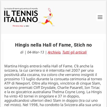
Hingis nella Hall of Fame, Stich no
di
|
04-Mar-13
|
Archivio
,
Tutti gli articoli
Martina Hingis entrerà nella Hall of Fame. C'è anche la
svizzera, la cui carriera si è interrotta nel 2007 per una
positività alla cocaina, tra coloro che verranno insigniti il
prossimo 13 luglio durante la consueta cerimonia al torneo
ATP di Newport. Oltre alla Hingis, vincitrice di cinque Slam,
saranno premiati Cliff Drysdale, Charlie Pasarell, Ion Tiriac
e la ex giocatrice australiana Thelma Coyne Long. La Hingis
ha vinto 43 tornei in singolare e 37 in doppio,
aggiudicandosi ulteriori dieci Slam in doppio (tra cui uno
nel misto). Nel 1998, ha condotto la Svizzera alla sua unica