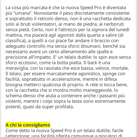
La cosa più marcata è che la nuova Speed Pro è diventata
più “umana”. Nonostante il peso discretamente consistente
e soprattutto il reticolo denso, non è una racchetta dedicata
solo ai bruti violentatori, ai mano de piedra, ai nerboruti
senza pietà. Certo, non è l’attrezzo per la signora del lunedì
mattina, ma piacerà agli agonisti dalla quarta a salire (di
classifica), a quelli a cui piace far andare il braccio con
adeguato controllo ma senza sforzi disumani, benché sia
necessario avere un certo allenamento alle spalle e
precisione all’impatto. E’ un telaio duttile: lo spin esce senza
sforzi eccessivi, come la botta piatta. Il back è una
meraviglia, con la rasoiata che esce bassa, veloce, mortale.
Il telaio, per essere marcatamente agonistico, spinge con
facilità, soprattutto in accelerazione, mentre in difesa
bisogna metterci qualcosa di proprio. A rete si tocca bene,
con la racchetta che si mostra molto maneggevole, lo
schema denso che aiuta a contenere anche i passanti più
violenti, mentre i colpi sopra la testa sono estremamente
potenti, quasi da super profilata.
A chi la consigliamo
Come detto la nuova Speed Pro è un telaio duttile, facile
(attenzione: una facilità riferita comunque a giocatori di