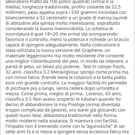
laboratorio Piatto da 100 pollici quadrati (ormai è la
media), lunghezza tradizionale, profilo costante da 22,5
millimetri, peso appena sopra i 330 grammi incordata con
bilanciamento a 32 centimetri e un grado di inerzia (quindi
di attitudine alla spinta) molto interessante, soprattutto
considerando la buona manovrabilità. Lo schema di
incordatura è quel 18×20 che ormai sta scomparendo:
favorisce il controllo, meno la potenza e richiede un braccio
capace di spingere adeguatamente. Nella costruzione è
stata utilizzata la nuova versione del Graphene, un
materiale leggerissimo ma molto resistente che consente
una miglior ridistribuzione dei pesi, in modo da ottenere, a
parità di peso, un telaio più potente. Test in campo Paolo,
32 anni, classifica 3.2 Meravigliosa: spingo come prima ma
con minor fatica. Prende bene le rotazioni e la botta piatta
esce con grande controllo. La maggior facilità mi permette
di picchiare più a lungo, senza cedere dopo un’oretta e
mezza. Come prima, meglio di prima. Lorenzo, 43 anni,
classifica 3.5 Non avessi scoperto le tubolari quando ho
deciso di abbandonare la mia Prestige (ormai diventata
troppo complicata da gestire), ora starei già giocando con
questi nuovi telai, abbastanza tradizionali nella forma,
molto moderni nella sostanza. Si manovra con facilità,
l’impatto non è tremendo come con le “agonistiche” di sei-
sette anni fa e si riesce a spingere senza eccessiva fatica ma