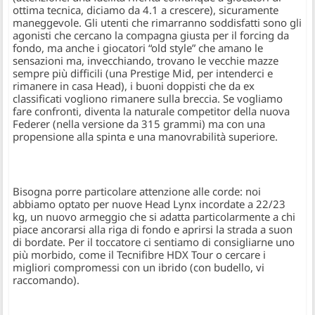
ottima tecnica, diciamo da 4.1 a crescere), sicuramente
maneggevole. Gli utenti che rimarranno soddisfatti sono gli
agonisti che cercano la compagna giusta per il forcing da
fondo, ma anche i giocatori “old style” che amano le
sensazioni ma, invecchiando, trovano le vecchie mazze
sempre più difficili (una Prestige Mid, per intenderci e
rimanere in casa Head), i buoni doppisti che da ex
classificati vogliono rimanere sulla breccia. Se vogliamo
fare confronti, diventa la naturale competitor della nuova
Federer (nella versione da 315 grammi) ma con una
propensione alla spinta e una manovrabilità superiore.
Bisogna porre particolare attenzione alle corde: noi
abbiamo optato per nuove Head Lynx incordate a 22/23
kg, un nuovo armeggio che si adatta particolarmente a chi
piace ancorarsi alla riga di fondo e aprirsi la strada a suon
di bordate. Per il toccatore ci sentiamo di consigliarne uno
più morbido, come il Tecnifibre HDX Tour o cercare i
migliori compromessi con un ibrido (con budello, vi
raccomando).