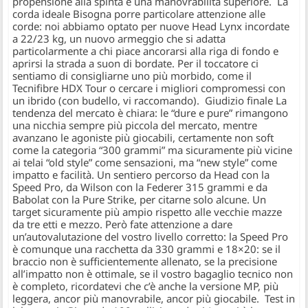
propensione alla spinta e una manovrabilità superiore. La
corda ideale Bisogna porre particolare attenzione alle
corde: noi abbiamo optato per nuove Head Lynx incordate
a 22/23 kg, un nuovo armeggio che si adatta
particolarmente a chi piace ancorarsi alla riga di fondo e
aprirsi la strada a suon di bordate. Per il toccatore ci
sentiamo di consigliarne uno più morbido, come il
Tecnifibre HDX Tour o cercare i migliori compromessi con
un ibrido (con budello, vi raccomando). Giudizio finale La
tendenza del mercato è chiara: le “dure e pure” rimangono
una nicchia sempre più piccola del mercato, mentre
avanzano le agoniste più giocabili, certamente non soft
come la categoria “300 grammi” ma sicuramente più vicine
ai telai “old style” come sensazioni, ma “new style” come
impatto e facilità. Un sentiero percorso da Head con la
Speed Pro, da Wilson con la Federer 315 grammi e da
Babolat con la Pure Strike, per citarne solo alcune. Un
target sicuramente più ampio rispetto alle vecchie mazze
da tre etti e mezzo. Però fate attenzione a dare
un’autovalutazione del vostro livello corretto: la Speed Pro
è comunque una racchetta da 330 grammi e 18×20: se il
braccio non è sufficientemente allenato, se la precisione
all’impatto non è ottimale, se il vostro bagaglio tecnico non
è completo, ricordatevi che c’è anche la versione MP, più
leggera, ancor più manovrabile, ancor più giocabile. Test in