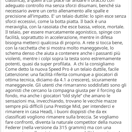
classifica), a quelli a cui piace far andare il braccio con
adeguato controllo ma senza sforzi disumani, benché sia
necessario avere un certo allenamento alle spalle e
precisione all’impatto. E’ un telaio duttile: lo spin esce senza
sforzi eccessivi, come la botta piatta. Il back è una
meraviglia, con la rasoiata che esce bassa, veloce, mortale.
Il telaio, per essere marcatamente agonistico, spinge con
facilità, soprattutto in accelerazione, mentre in difesa
bisogna metterci qualcosa di proprio. A rete si tocca bene,
con la racchetta che si mostra molto maneggevole, lo
schema denso che aiuta a contenere anche i passanti più
violenti, mentre i colpi sopra la testa sono estremamente
potenti, quasi da super profilata. A chi la consigliamo
Come detto la nuova Speed Pro è un telaio duttile, facile
(attenzione: una facilità riferita comunque a giocatori di
ottima tecnica, diciamo da 4.1 a crescere), sicuramente
maneggevole. Gli utenti che rimarranno soddisfatti sono gli
agonisti che cercano la compagna giusta per il forcing da
fondo, ma anche i giocatori “old style” che amano le
sensazioni ma, invecchiando, trovano le vecchie mazze
sempre più difficili (una Prestige Mid, per intenderci e
rimanere in casa Head), i buoni doppisti che da ex
classificati vogliono rimanere sulla breccia. Se vogliamo
fare confronti, diventa la naturale competitor della nuova
Federer (nella versione da 315 grammi) ma con una