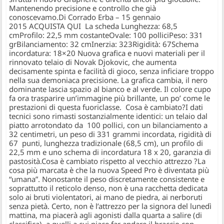
Mantenendo precisione e controllo che già
conoscevamo.Di Corrado Erba – 15 gennaio
2015 ACQUISTA QUI La scheda Lunghezza: 68,5
cmProfilo: 22,5 mm costanteOvale: 100 polliciPeso: 331
grBilanciamento: 32 cmInerzia: 323Rigidità: 67Schema
incordatura: 18×20 Nuova grafica e nuovi materiali per il
rinnovato telaio di Novak Djokovic, che aumenta
decisamente spinta e facilità di gioco, senza inficiare troppo
nella sua demoniaca precisione. La grafica cambia, il nero
dominante lascia spazio al bianco e al verde. Il colore cupo
fa ora trasparire un’immagine più brillante, un po’ come le
prestazioni di questa fuoriclasse. Cosa è cambiato?I dati
tecnici sono rimasti sostanzialmente identici: un telaio dal
piatto arrotondato da 100 pollici, con un bilanciamento a
32 centimetri, un peso di 331 grammi incordata, rigidità di
67 punti, lunghezza tradizionale (68,5 cm), un profilo di
22,5 mm e uno schema di incordatura 18 x 20, garanzia di
pastosità.Cosa è cambiato rispetto al vecchio attrezzo ?La
cosa più marcata è che la nuova Speed Pro è diventata più
“umana”. Nonostante il peso discretamente consistente e
soprattutto il reticolo denso, non è una racchetta dedicata
solo ai bruti violentatori, ai mano de piedra, ai nerboruti
senza pietà. Certo, non è l’attrezzo per la signora del lunedì
mattina, ma piacerà agli agonisti dalla quarta a salire (di