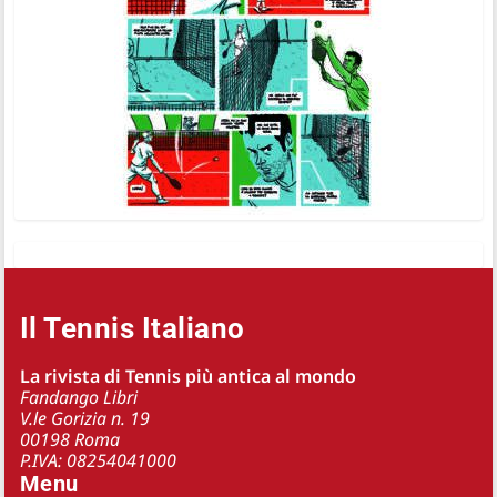
Il Tennis Italiano
La rivista di Tennis più antica al mondo
Fandango Libri
V.le Gorizia n. 19
00198 Roma
P.IVA: 08254041000
Menu