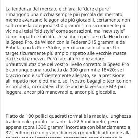
La tendenza del mercato è chiara: le “dure e pure”
rimangono una nicchia sempre più piccola del mercato,
mentre avanzano le agoniste più giocabili, certamente non
soft come la categoria “300 grammi” ma sicuramente più
vicine ai telai “old style” come sensazioni, ma “new style”
come impatto e facilità. Un sentiero percorso da Head con
la Speed Pro, da Wilson con la Federer 315 grammi e da
Babolat con la Pure Strike, per citarne solo alcune. Un
target sicuramente più ampio rispetto alle vecchie mazze
da tre etti e mezzo. Però fate attenzione a dare
un’autovalutazione del vostro livello corretto: la Speed Pro
è comunque una racchetta da 330 grammi e 18×20: se il
braccio non è sufficientemente allenato, se la precisione
all’impatto non è ottimale, se il vostro bagaglio tecnico non
è completo, ricordatevi che c’è anche la versione MP, più
leggera, ancor più manovrabile, ancor più giocabile.
Piatto da 100 pollici quadrati (ormai è la media), lunghezza
tradizionale, profilo costante da 22,5 millimetri, peso
appena sopra i 330 grammi incordata con bilanciamento a
32 centimetri e un grado di inerzia (quindi di attitudine alla
spinta) molto interessante, soprattutto considerando la