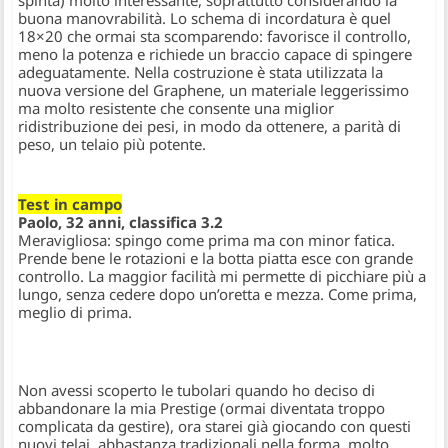
buona manovrabilità. Lo schema di incordatura è quel
18×20 che ormai sta scomparendo: favorisce il controllo,
meno la potenza e richiede un braccio capace di spingere
adeguatamente. Nella costruzione è stata utilizzata la
nuova versione del Graphene, un materiale leggerissimo
ma molto resistente che consente una miglior
ridistribuzione dei pesi, in modo da ottenere, a parità di
peso, un telaio più potente.
Test in campo
Paolo, 32 anni, classifica 3.2
Meravigliosa: spingo come prima ma con minor fatica.
Prende bene le rotazioni e la botta piatta esce con grande
controllo. La maggior facilità mi permette di picchiare più a
lungo, senza cedere dopo un’oretta e mezza. Come prima,
meglio di prima.
Non avessi scoperto le tubolari quando ho deciso di
abbandonare la mia Prestige (ormai diventata troppo
complicata da gestire), ora starei già giocando con questi
nuovi telai, abbastanza tradizionali nella forma, molto