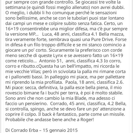
pur sempre con grande controllo. Se giocassi tre volte la
settimana (e quindi fossi meglio allenato) non avrei dubbi.
O meglio, i dubbi li ho comunque perché le sensazioni
sono bellissime, anche se con le tubolari puoi star lontano
dai campi un mese e colpire subito senza fatica. Certo, un
16×19 consentirebbe una miglior difesa, ma c’è pur sempre
la versione MP… Luca, 48 anni, classifica 4.1 Bella mazza,
tira veramente forte, sembrava quasi una Pure Drive. Forse
in difesa è un filo troppo difficile e se mi stanco comincio a
giocare un po’ corto. Sicuramente la preferisco con corde
meno secche di queste Lynx e se avessero fatto un 16×19
come reticolo… Antonio 51, anni, classifica 4.3 Io corro,
corro e ributto.cQuesta ha un bell’impatto, mi ricorda le
mie vecchie Vilas; però in scivolata la palla mi rimane corta
e i pallonetti bassi. In palleggio mi piace, ma per pallettare
mi riprendo la mia profilata. Paola, 18 anni, classifica 2.6.
Mi piace: secca, definitiva, la palla esce bella piena, il mio
rovescio bimane fa i buchi per terra, è poi è molto stabile.
Sono anni che non cambio la mia Blade, ma adesso ci
faccio un pensierino. Corrado, 45 anni, classifica, 4.2 Bella,
si controlla, spingo, anche se devo fare un po’ attenzione a
coprire il colpo. Il back è fantastico, parte come un missile.
Probabile che andasse bene anche a Roger!
Di Corrado Erba – 15 gennaio 2015