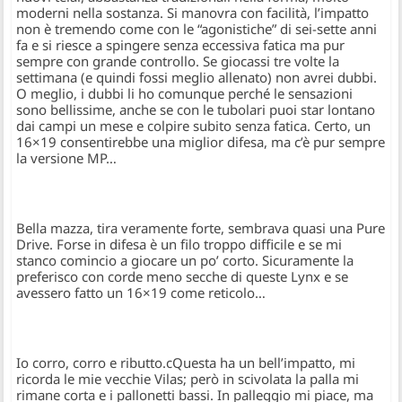
moderni nella sostanza. Si manovra con facilità, l’impatto
non è tremendo come con le “agonistiche” di sei-sette anni
fa e si riesce a spingere senza eccessiva fatica ma pur
sempre con grande controllo. Se giocassi tre volte la
settimana (e quindi fossi meglio allenato) non avrei dubbi.
O meglio, i dubbi li ho comunque perché le sensazioni
sono bellissime, anche se con le tubolari puoi star lontano
dai campi un mese e colpire subito senza fatica. Certo, un
16×19 consentirebbe una miglior difesa, ma c’è pur sempre
la versione MP…
Bella mazza, tira veramente forte, sembrava quasi una Pure
Drive. Forse in difesa è un filo troppo difficile e se mi
stanco comincio a giocare un po’ corto. Sicuramente la
preferisco con corde meno secche di queste Lynx e se
avessero fatto un 16×19 come reticolo…
Io corro, corro e ributto.cQuesta ha un bell’impatto, mi
ricorda le mie vecchie Vilas; però in scivolata la palla mi
rimane corta e i pallonetti bassi. In palleggio mi piace, ma