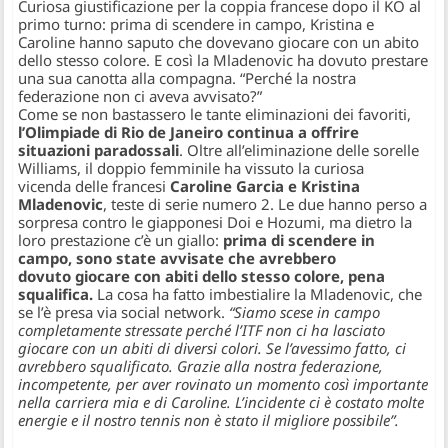
Curiosa giustificazione per la coppia francese dopo il KO al
primo turno: prima di scendere in campo, Kristina e
Caroline hanno saputo che dovevano giocare con un abito
dello stesso colore. E così la Mladenovic ha dovuto prestare
una sua canotta alla compagna. “Perché la nostra
federazione non ci aveva avvisato?”
Come se non bastassero le tante eliminazioni dei favoriti,
l’Olimpiade di Rio de Janeiro continua a offrire
situazioni paradossali
. Oltre all’eliminazione delle sorelle
Williams, il doppio femminile ha vissuto la curiosa
vicenda delle francesi
Caroline Garcia e Kristina
Mladenovic
, teste di serie numero 2. Le due hanno perso a
sorpresa contro le giapponesi Doi e Hozumi, ma dietro la
loro prestazione c’è un giallo:
prima di scendere in
campo, sono state avvisate che avrebbero
dovuto giocare con abiti dello stesso colore, pena
squalifica.
La cosa ha fatto imbestialire la Mladenovic, che
se l’è presa via social network.
“Siamo scese in campo
completamente stressate perché l’ITF non ci ha lasciato
giocare con un abiti di diversi colori. Se l’avessimo fatto, ci
avrebbero squalificato. Grazie alla nostra federazione,
incompetente, per aver rovinato un momento così importante
nella carriera mia e di Caroline. L’incidente ci è costato molte
energie e il nostro tennis non è stato il migliore possibile”.