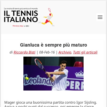
Gianluca è sempre più maturo
di
Riccardo Bisti
|
08-Feb-16
|
Archivio
,
Tutti gli articoli
Mager gioca una buonissima partita contro Igor Sijsling.
Arriva a pochi punti dal successo, poi emerge la classe