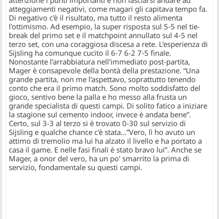
attenzione i punti importanti e non lasciarsi andare ad
atteggiamenti negativi, come magari gli capitava tempo fa.
Di negativo c'è il risultato, ma tutto il resto alimenta
l'ottimismo. Ad esempio, la super risposta sul 5-5 nel tie-
break del primo set e il matchpoint annullato sul 4-5 nel
terzo set, con una coraggiosa discesa a rete. L'esperienza di
Sijsling ha comunque cucito il 6-7 6-2 7-5 finale.
Nonostante l'arrabbiatura nell'immediato post-partita,
Mager è consapevole della bontà della prestazione.
“Una
grande partita, non me l'aspettavo, soprattutto tenendo
conto che era il primo match. Sono molto soddisfatto del
gioco, sentivo bene la palla e ho messo alla frusta un
grande specialista di questi campi. Di solito fatico a iniziare
la stagione sul cemento indoor, invece è andata bene”
.
Certo, sul 3-3 al terzo si è trovato 0-30 sul servizio di
Sijsling e qualche chance c'è stata…
”Vero, lì ho avuto un
attimo di tremolio ma lui ha alzato il livello e ha portato a
casa il game. E nelle fasi finali è stato bravo lui”
. Anche se
Mager, a onor del vero, ha un po' smarrito la prima di
servizio, fondamentale su questi campi.