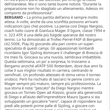
dell'olandese. Ma ci sono tante buone notizie. “Durante la
preparazione non ho sbagliato un allenamento. Adesso mi
comporto da professionista”.
BERGAMO –
La prima partita dell'anno è sempre molto
attesa. A volte, anche da una sconfitta possono arrivare
indicazioni (più che) positive. La pensa così Diego Nargiso,
coach tutto cuore di
Gianluca Mager.
Il ligure, classe 1994 e
n. 323 ATP, è una delle più fulgide speranze del nostro
tennis. Lo ha dimostrato al
Trofeo Perrel-FAIP di Bergamo
(42.500€, Play-It)
giocando alla pari contro un super-
specialista di questi campi. Gli appassionati lombardi
ricordano Igor Sijsling dominare il challenger di Brescia di
tre mesi fa. Giocava su una nuvola, sembrava imbattibile.
Questa settimana, un po' a sorpresa, lo troviamo a
Bergamo anziché all'ATP 500 Rotterdam, dove due anni fa
colse il suo miglior risultato in carriera, centrando le
semifinali. Un profondo attestato di stima verso il torneo
orobico. Però ha rischiato di lasciarci le penne contro un
Mager sempre più maturo, sempre più professionista. La
sua storia è nota: “pescato” da Diego Nargiso mentre
giocava un Torneo Open ad Alassio, grazie alla generosità
di Diego e all'aiuto dell'imprenditore Mauro Iguera
si sta
sviluppando un giocatore “vero”, capace di rispondere sui
piedi alle potenti prime palle di Sijsling, a giocare con