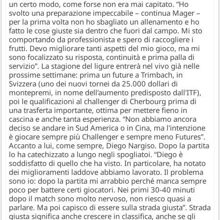
un certo modo, come forse non era mai capitato.
“Ho
svolto una preparazione impeccabile
– continua Mager –
per la prima volta non ho sbagliato un allenamento e ho
fatto le cose giuste sia dentro che fuori dal campo. Mi sto
comportando da professionista e spero di raccogliere i
frutti. Devo migliorare tanti aspetti del mio gioco, ma mi
sono focalizzato su risposta, continuità e prima palla di
servizio”
. La stagione del ligure entrerà nel vivo già nelle
prossime settimane: prima un future a Trimbach, in
Svizzera (uno dei nuovi tornei da 25.000 dollari di
montepremi, in nome dell'aumento predisposto dall'ITF),
poi le qualificazioni al challenger di Cherbourg prima di
una trasferta importante, ottima per mettere fieno in
cascina e anche tanta esperienza.
“Non abbiamo ancora
deciso se andare in Sud America o in Cina, ma l'intenzione
è giocare sempre più Challenger e sempre meno Futures”
.
Accanto a lui, come sempre, Diego Nargiso. Dopo la partita
lo ha catechizzato a lungo negli spogliatoi.
“Diego è
soddisfatto di quello che ha visto. In particolare, ha notato
dei miglioramenti laddove abbiamo lavorato. Il problema
sono io: dopo la partita mi arrabbio perché manca sempre
poco per battere certi giocatori. Nei primi 30-40 minuti
dopo il match sono molto nervoso, non riesco quasi a
parlare. Ma poi capisco di essere sulla strada giusta”
. Strada
giusta significa anche crescere in classifica, anche se gli