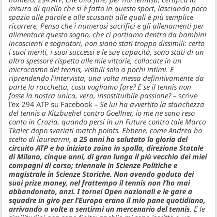
misura di quello che si è fatto in questo sport, lasciando poco
spazio alle parole e alle scusanti alle quali è più semplice
ricorrere. Penso che i numerosi sacrifici e gli allenamenti per
alimentare questo sogno, che ci portiamo dentro da bambini
incoscienti e sognatori, non siano stati troppo dissimili: certo
i suoi meriti, i suoi successi e le sue capacità, sono stati di un
altro spessore rispetto alle mie vittorie, collocate in un
microcosmo del tennis, visibili solo a pochi intimi. E
riprendendo l’intervista, una volta messa definitivamente da
parte la racchetta, cosa vogliamo fare? E se il tennis non
fosse la nostra unica, vera, insostituibile passione? –
scrive
l’ex 294 ATP su Facebook
– Se lui ha avvertito la stanchezza
del tennis a Kitzbuehel contro Goellner, io me ne sono reso
conto in Crozia, quando persi in un Future contro tale Marco
Tkalec dopo svariati match points. Ebbene, come Andrea ho
scelto di laurearmi,
a 25 anni ho salutato la gloria del
circuito ATP e ho iniziato zaino in spalla, direzione Statale
di Milano, cinque anni, di gran lunga il più vecchio dei miei
compagni di corso; triennale in Scienze Politiche e
magistrale in Scienze Storiche. Non avendo goduto dei
suoi prize money, nel frattempo il tennis non l’ho mai
abbandonato, anzi. I tornei Open nazionali e le gare a
squadre in giro per l’Europa erano il mio pane quotidiano,
arrivando a volte a sentirmi un mercenario del tennis
. E le