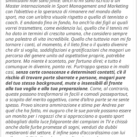
similitudini non sono finite: anch’io mi sono iscritto a un
Master internazionale in Sport Management and Marketing
con l’obiettivo e la speranza di rimanere nel mondo dello
sport, ma con un’altra visuale rispetto a quella di tennista o
coach. E andando fino in fondo, ho anch’io dei figli ai quali
vorrei trasmettere, come evidenzia lui, quello che il tennis mi
ha dato in termini di crescita umana, che considero sempre
una palestra di vita incredibile. Quello che tuttavia non mi fa
tornare i conti, al momento, è il lieto fine o il quieto divenire
che dir si voglia, soddisfazioni e gratificazioni che magari un
percorso del genere unito ad aspettative proprie, potrebbe
portare. Ma niente è scontato, per fortuna direi; e tutto è
comunque in divenire, panta rei. Purtroppo spesso e in molti
casi,
senza certe conoscenze e determinati contatti, c’è il
rischio di trovare porte sbarrate e persone, magari pure
del tuo stesso background, mute o insensibili di fronte
alla tua voglia e alla tua preparazione
. Come, al contrario,
queste possono trasformarsi in facili e comodi passepartout,
a scapito del merito oggettivo, come d’altra parte se ne sente
spesso. Provo sincera ammirazione e stima per Andrea per
quel che ha fatto, mi auguro che le sue parole possano essere
un monito per i ragazzi che si approcciano a questo sport
abbagliati dalla luce folgorante dei campioni in TV e chissà
anche dalle furbe promesse di sogni, venduti da dubbi
mestieranti del settore. E infine sono d’accordissimo con lui