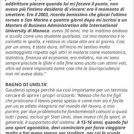
addirittura piacere quando lui mi faceva il punto, non
avevo più l’intimo desiderio di vincere: era il momento di
smettere. Era il 2003, ricordo benissimo che giocai l’ultimo
torneo a San Marino e quattro giorni dopo mi iscrissi a un
Masters di Business Administration alla International
University di Monaco
: avevo 30 anni, ma la mattina andavo
a scuola come uno studente qualsiasi, col mio motorino e lo
zainetto in spalla, e restavo in classe otto ore al giorno. Così,
per un anno, è stata dura, all’inizio mi sentivo molto
svantaggiato rispetto agli altri in materie come matematica,
statistica, finanza ed economia, ero indietro, ma mi sono
sempre piaciute le sfide e alla fine sono uscito con ottimi voti,
oltre ad avere imparato tante cose che la Giurisprudenza
non mi aveva dato.”
BAGNO DI UMILTA’
Gaudenzi spiega perché sia così importante per un tennista
cercare di aprire i propri orizzonti:
“Adesso che ho tre figli
che praticano il tennis penso spesso a come non sia è facile
per un ex atleta integrarsi nel mondo del lavoro, a mio
parere, per due problematiche fondamentali comuni a quasi
tutti i paesi, esclusi gli Stati Uniti, dove invece chi fa sport, in
generale, è supportato dal sistema.
A 15-16 anni, quando fai
uno sport agonistico, devi cominciare per forza viaggiare
molto e hai meno tempo per studiare, per cui la scuola