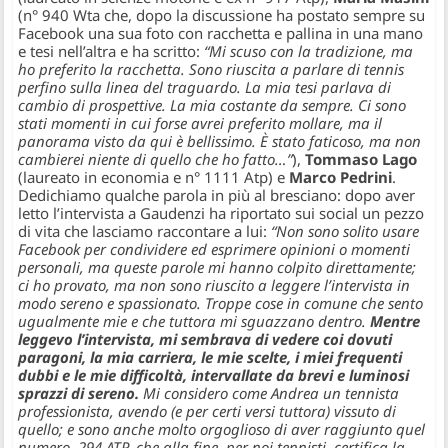
(n° 940 Wta che, dopo la discussione ha postato sempre su
Facebook una sua foto con racchetta e pallina in una mano
e tesi nell’altra e ha scritto:
“Mi scuso con la tradizione, ma
ho preferito la racchetta. Sono riuscita a parlare di tennis
perfino sulla linea del traguardo. La mia tesi parlava di
cambio di prospettive. La mia costante da sempre. Ci sono
stati momenti in cui forse avrei preferito mollare, ma il
panorama visto da qui è bellissimo. È stato faticoso, ma non
cambierei niente di quello che ho fatto…”
),
Tommaso Lago
(laureato in economia e n° 1111 Atp) e
Marco Pedrini
.
Dedichiamo qualche parola in più al bresciano: dopo aver
letto l’intervista a Gaudenzi ha riportato sui social un pezzo
di vita che lasciamo raccontare a lui:
“Non sono solito usare
Facebook per condividere ed esprimere opinioni o momenti
personali, ma queste parole mi hanno colpito direttamente;
ci ho provato, ma non sono riuscito a leggere l’intervista in
modo sereno e spassionato. Troppe cose in comune che sento
ugualmente mie e che tuttora mi sguazzano dentro.
Mentre
leggevo l’intervista, mi sembrava di vedere coi dovuti
paragoni, la mia carriera, le mie scelte, i miei frequenti
dubbi e le mie difficoltà, intervallate da brevi e luminosi
sprazzi di sereno.
Mi considero come Andrea un tennista
professionista, avendo (e per certi versi tuttora) vissuto di
quello; e sono anche molto orgoglioso di aver raggiunto quel
numero, 294 ATP, che alla fine, per noi tennisti, certifica la