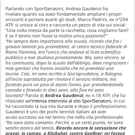
Parlando con SportSenators, Andrea Gaudenzi ha
rivelato quanto sia stato fondamentale ampliare i propri
orizzonti e portare avanti gli studi. Marco Pedrini, ex n°294
ATP. si unisce al coro e racconta un pezzo di vita sui social:
“Una volta messa da parte la racchetta, cosa vogliamo fare?
E se il tennis non fosse la nostra unica passione?”
“Ho sempre dato importanza alla scuola, ricordo che fra i
giovani tennisti più promettenti, al centro tecnico federale di
Riano Flaminio, ero l’unico che andava al liceo scientifico
pubblico e non studiavo privatamente. Ma, sono sincero, se
ho continuato, dopo la scuola dell’obbligo, devo ringraziare i
miei genitori che hanno insistito che mi prendessi una
laurea. Così, mi sono iscritto a Giurisprudenza, a Bologna,
all’inizio soprattutto per rinviare il servizio militare, ma
facendo pure un paio di esami l’anno, pur prendendomela
comoda e finendo in dieci anni, alla fine mi sono
laureato”
Parola di
Andrea Gaudenzi
, ex n.18 ATP, che ha
rilasciato
un'intensa intervista al sito SportSenators
, in cui
ha raccontato la sua vita durante e dopo il professionismo.
Gaudenzi è uno dei pochi tennisti italiani ad aver
avuto successo sia nel tennis che nella vita professionale:
“Ne sono stato contento. Perché, a un certo punto, mi sono
sentito stanco del tennis.
Ricordo ancora la sensazione che
provai, in campo, a Kitzbuhel, contro Goellner: mi faceva