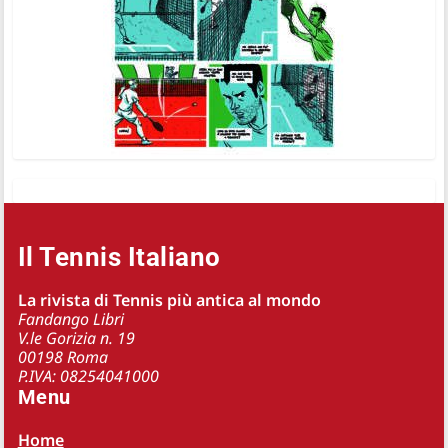
Il Tennis Italiano
La rivista di Tennis più antica al mondo
Fandango Libri
V.le Gorizia n. 19
00198 Roma
P.IVA: 08254041000
Menu
Home