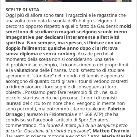
SCELTE DI VITA
Oggi più di allora sono tanti i ragazzini e le ragazzine che
una volta terminata la scuola dell’obbligo scelgono il
percorso opposto rispetto a quello fatto da Gaudenzi;
molti
smettono di studiare o magari scelgono scuole meno
impegnative per dedicarsi interamente all’attività
sportiva. Non sempre, ma spesso, si finisce con un
doppio fallimento: qualche anno dopo ci si ritrova
senza diploma e senza ranking.
Accade perché al
momento della scelta non si considerano una serie
di problemi: ad esempio, il riconoscimento dei propri limiti
e la valutazione delle finanze. Molti smettono di studiare
sperando di “sfondare” nel mondo del tennis e appena si
accorgono di quanto costi girare il tour si vedono costretti
a ridimensionare i loro sogni e di conseguenza i loro
obiettivi. Possiamo però fare l’esempio di chi, nel suo
piccolo, sta riuscendo nel percorso. I nomi di tennisti
laureati del circuito minore che ci vengono in mente non
sono poi molti, ma potremmo citarne qualcuno:
Fabrizio
Ornago
(laureato in Fisioterapia e n° 668 ATP) che ha
condiviso su Facebook l’articolo di SportSenators
commentando:
“La laurea è molto più di un semplice pezzo
di carta. Questione di priorità e passione”,
Matteo Civarolo
(laureato in scienze motorie e ex n° 917 Atp),
Maria Masini