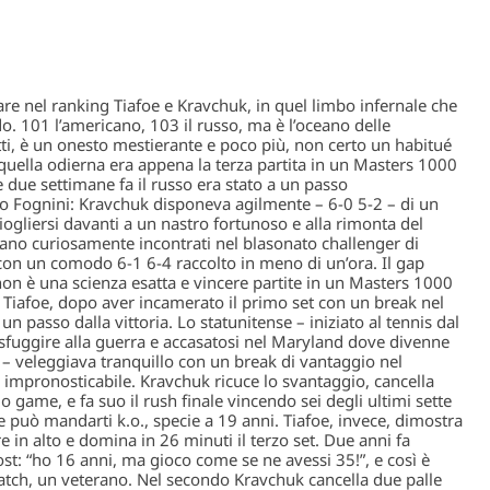
re nel ranking Tiafoe e Kravchuk, in quel limbo infernale che
do.
101 l’americano, 103 il russo, ma è l’oceano delle
ti, è un onesto mestierante e poco più, non certo un habitué
e quella odierna era appena la terza partita in un Masters 1000
 due settimane fa il russo era stato a un passo
o Fognini:
Kravchuk disponeva agilmente – 6-0 5-2 – di un
iogliersi davanti a un nastro fortunoso e alla rimonta del
erano curiosamente incontrati nel blasonato challenger di
8 con un comodo 6-1 6-4 raccolto in meno di un’ora.
Il gap
 non è una scienza esatta e vincere partite in un Masters 1000
e Tiafoe, dopo aver incamerato il primo set con un break nel
un passo dalla vittoria
. Lo statunitense – iniziato al tennis dal
sfuggire alla guerra e accasatosi nel Maryland dove divenne
 – veleggiava tranquillo con un break di vantaggio nel
 impronosticabile
. Kravchuk ricuce lo svantaggio, cancella
game, e fa suo il rush finale vincendo sei degli ultimi sette
 può mandarti k.o., specie a 19 anni. Tiafoe, invece, dimostra
e in alto e
domina in 26 minuti il terzo set
. Due anni fa
ost
:
“ho 16 anni, ma gioco come se ne avessi 35!”
, e così è
tch, un veterano. Nel secondo Kravchuk cancella due palle