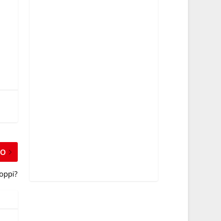
MO
roppi?