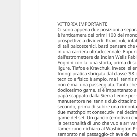
VITTORIA IMPORTANTE
Ci sono appena due posizioni a separa
è l’anticamera dei primi 100 del mon
prospettive a dividerli.
Kravchuk, infat
di tali palcoscenici, basti pensare ch
in una carriera ultradecennale.
Eppure
dall’estromettere da Indian Wells Fabi
Fognini con la luna storta, prima di sc
ligure. Tiafoe e Kravchuk, invece, si 
Irving: pratica sbrigata dal classe ’9
tecnico e fisico è ampio, ma il tennis
non è mai una passeggiata
. Tanto ch
dodicesimo game, si è
impantanato a 
papà scappato dalla Sierra Leone per 
manutentore nel tennis club cittadino
secondo, prima di subire una rimonta
due matchpoint consecutivi nel decimo 
game del set.
Un gancio (emotivo) che
la
personalità
di uno che vuole arrivar
l’americano dichiaro al
Washington P
sembrato nel
passaggio-chiave
del ma