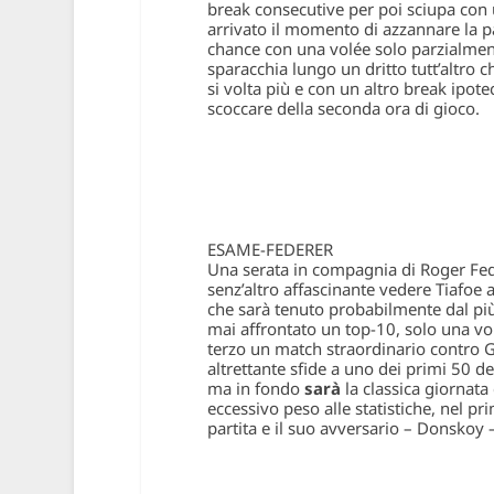
break consecutive per poi sciupa con u
arrivato il momento di
azzannare la pa
chance con una volée solo parzialment
sparacchia lungo un dritto tutt’altro 
si volta più e con un altro break ipote
scoccare della seconda ora di gioco.
ESAME-FEDERER
Una serata in compagnia di Roger Fed
senz’altro affascinante vedere Tiafoe
che sarà tenuto probabilmente dal più 
mai affrontato un top-10, solo una vo
terzo un match straordinario contro Go
altrettante sfide a uno dei primi 50 
ma in fondo
sarà
la classica giornata
eccessivo peso alle statistiche, nel 
partita e il suo avversario – Donskoy –