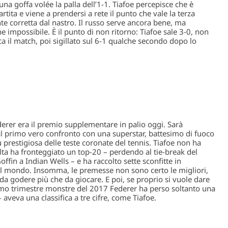
na goffa volée la palla dell’1-1. Tiafoe percepisce che è
rtita
e viene a prendersi a rete il punto che vale la terza
e corretta dal nastro. Il russo serve ancora bene, ma
che impossibile.
È il punto di non ritorno:
Tiafoe sale 3-0, non
ca il match, poi sigillato sul 6-1 qualche secondo dopo lo
erer era il premio supplementare in palio oggi
. Sarà
 al primo vero confronto con una superstar, battesimo di fuoco
prestigiosa delle teste coronate del tennis. Tiafoe non ha
lta ha fronteggiato un top-20 – perdendo al tie-break del
ffin a Indian Wells – e ha raccolto sette sconfitte in
del mondo. Insomma, le premesse non sono certo le migliori,
 da godere più che da giocare
. E poi, se proprio si vuole dare
primo trimestre monstre del 2017 Federer ha perso soltanto una
 aveva una classifica a tre cifre, come Tiafoe.