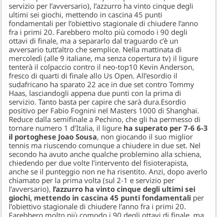
servizio per l’avversario), l’azzurro ha vinto cinque degli
ultimi sei giochi, mettendo in cascina 45 punti
fondamentali per l’obiettivo stagionale di chiudere l’anno
fra i primi 20. Farebbero molto più comodo i 90 degli
ottavi di finale, ma a separarlo dal traguardo c’è un
avversario tutt’altro che semplice. Nella mattinata di
mercoledì (alle 9 italiane, ma senza copertura tv) il ligure
tenterà il colpaccio contro il neo-top10 Kevin Anderson,
fresco di quarti di finale allo Us Open. All’esordio il
sudafricano ha sparato 22 ace in due set contro Tommy
Haas, lasciandogli appena due punti con la prima di
servizio. Tanto basta per capire che sarà dura.
Esordio
positivo per Fabio Fognini nel Masters 1000 di Shanghai.
Reduce dalla semifinale a Pechino, che gli ha permesso di
tornare numero 1 d’Italia, il ligure
ha superato per 7-6 6-3
il portoghese Joao Sousa
, non giocando il suo miglior
tennis ma riuscendo comunque a chiudere in due set. Nel
secondo ha avuto anche qualche problemino alla schiena,
chiedendo per due volte l’intervento del fisioterapista,
anche se il punteggio non ne ha risentito. Anzi, dopo averlo
chiamato per la prima volta (sul 2-1 e servizio per
l’avversario),
l’azzurro ha vinto cinque degli ultimi sei
giochi, mettendo in cascina 45 punti fondamentali
per
l’obiettivo stagionale di chiudere l’anno fra i primi 20.
Farebbero molto più comodo i 90 degli ottavi di finale, ma