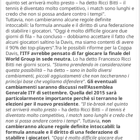
quinto set arriverà molto presto – ha detto Ricci Bitti – il
tennis è diventato molto competitivo, i match sono lunghi e
credo che non si possa andare contro i tempi".
Tuttavia, non cambieranno alcune regole definite
intoccabili: la formula annuale e il diritto di una federazione
di stabilire i giocatori. "Oggi è molto difficile giocare due
giorni di fila – ha concluso – dobbiamo accettare il fatto che
alcuni giocatori saltino la Davis, ma siamo contenti di avere
il 90% dei top-players".
Tra le possibili riforme per la Coppa
Davis,
l'ITF avrebbe pensato di far giocare la finale del
World Group in sede neutra.
Lo ha detto Francesco Ricci
Bitti nei giorni scorsi.
"Stiamo prendendo in considerazione
questa possibilità
– ha detto –
sono in ballo diversi
cambiamenti, piccoli aggiustamenti che non toccheranno i
princìpi base che vogliamo difendere"
.
Gli eventuali
cambiamenti saranno discussi nell'Assemblea
Generale ITF di settembre. Quella del 2015 sarà
particolarmente importante perchè si terranno le
elezioni per il nuovo presidente
.
"Il tie-break nel quinto
set arriverà molto presto
– ha detto Ricci Bitti –
il tennis è
diventato molto competitivo, i match sono lunghi e credo che
non si possa andare contro i tempi"
. Tuttavia,
non
cambieranno alcune regole definite intoccabili: la
formula annuale e il diritto di una federazione di
stabilire i giocatori
.
"Oggi è molto difficile giocare due