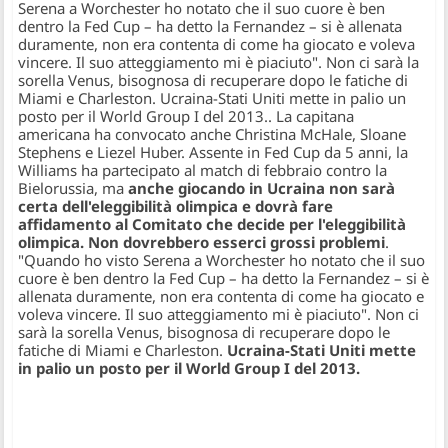
Serena a Worchester ho notato che il suo cuore è ben
dentro la Fed Cup – ha detto la Fernandez – si è allenata
duramente, non era contenta di come ha giocato e voleva
vincere. Il suo atteggiamento mi è piaciuto". Non ci sarà la
sorella Venus, bisognosa di recuperare dopo le fatiche di
Miami e Charleston. Ucraina-Stati Uniti mette in palio un
posto per il World Group I del 2013.
. La capitana
americana ha convocato anche Christina McHale, Sloane
Stephens e Liezel Huber. Assente in Fed Cup da 5 anni, la
Williams ha partecipato al match di febbraio contro la
Bielorussia, ma
anche giocando in Ucraina non sarà
certa dell'eleggibilità olimpica e dovrà fare
affidamento al Comitato che decide per l'eleggibilità
olimpica. Non dovrebbero esserci grossi problemi
.
"Quando ho visto Serena a Worchester ho notato che il suo
cuore è ben dentro la Fed Cup – ha detto la Fernandez – si è
allenata duramente, non era contenta di come ha giocato e
voleva vincere. Il suo atteggiamento mi è piaciuto". Non ci
sarà la sorella Venus, bisognosa di recuperare dopo le
fatiche di Miami e Charleston.
Ucraina-Stati Uniti mette
in palio un posto per il World Group I del 2013.