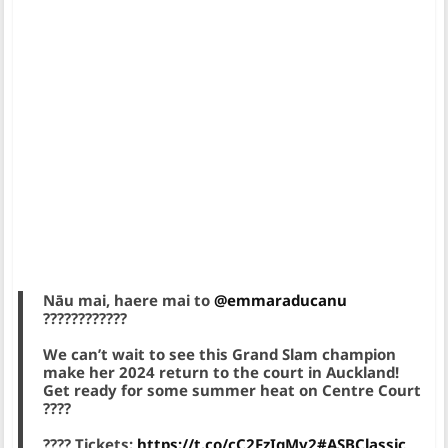
Nāu mai, haere mai to
@emmaraducanu
????????????
We can’t wait to see this Grand Slam champion
make her 2024 return to the court in Auckland!
Get ready for some summer heat on Centre Court
????
????️ Tickets:
https://t.co/cC2FzIgMy2
#ASBClassic