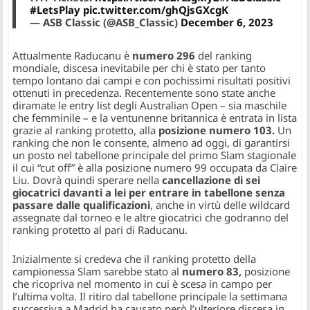
#LetsPlay
pic.twitter.com/ghQjsGXcgK
— ASB Classic (@ASB_Classic)
December 6, 2023
Attualmente Raducanu è
numero 296
del ranking
mondiale, discesa inevitabile per chi è stato per tanto
tempo lontano dai campi e con pochissimi risultati positivi
ottenuti in precedenza. Recentemente sono state anche
diramate le entry list degli Australian Open – sia maschile
che femminile – e la ventunenne britannica è entrata in lista
grazie al ranking protetto, alla
posizione numero 103.
Un
ranking che non le consente, almeno ad oggi, di garantirsi
un posto nel tabellone principale del primo Slam stagionale
il cui “cut off” è alla posizione numero 99 occupata da Claire
Liu. Dovrà quindi sperare nella
cancellazione di sei
giocatrici davanti a lei per entrare in tabellone senza
passare dalle qualificazioni
, anche in virtù delle wildcard
assegnate dal torneo e le altre giocatrici che godranno del
ranking protetto al pari di Raducanu.
Inizialmente si credeva che il ranking protetto della
campionessa Slam sarebbe stato al
numero 83,
posizione
che ricopriva nel momento in cui è scesa in campo per
l’ultima volta. Il ritiro dal tabellone principale la settimana
successiva a Madrid ha causato però l’ulteriore discesa in