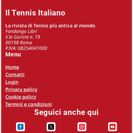
Il Tennis Italiano
La rivista di Tennis più antica al mondo
Fandango Libri
V.le Gorizia n. 19
00198 Roma
P.IVA: 08254041000
Menu
Home
Contatti
Login
Privacy policy
Cookie policy
Termini e condizioni
Seguici anche qui



