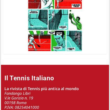
Il Tennis Italiano
La rivista di Tennis più antica al mondo
Fandango Libri
V.le Gorizia n. 19
00198 Roma
P.IVA: 08254041000