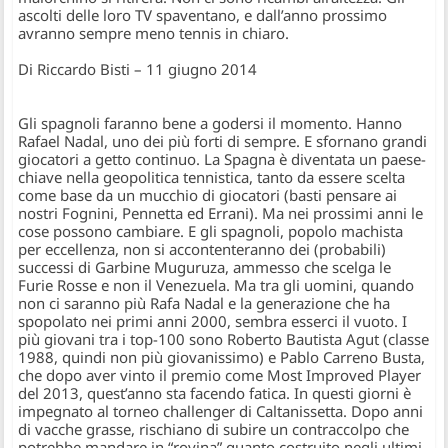
ascolti delle loro TV spaventano, e dall’anno prossimo
avranno sempre meno tennis in chiaro.
Di Riccardo Bisti – 11 giugno 2014
Gli spagnoli faranno bene a godersi il momento. Hanno
Rafael Nadal, uno dei più forti di sempre. E sfornano grandi
giocatori a getto continuo. La Spagna è diventata un paese-
chiave nella geopolitica tennistica, tanto da essere scelta
come base da un mucchio di giocatori (basti pensare ai
nostri Fognini, Pennetta ed Errani). Ma nei prossimi anni le
cose possono cambiare. E gli spagnoli, popolo machista
per eccellenza, non si accontenteranno dei (probabili)
successi di Garbine Muguruza, ammesso che scelga le
Furie Rosse e non il Venezuela. Ma tra gli uomini, quando
non ci saranno più Rafa Nadal e la generazione che ha
spopolato nei primi anni 2000, sembra esserci il vuoto. I
più giovani tra i top-100 sono Roberto Bautista Agut (classe
1988, quindi non più giovanissimo) e Pablo Carreno Busta,
che dopo aver vinto il premio come Most Improved Player
del 2013, quest’anno sta facendo fatica. In questi giorni è
impegnato al torneo challenger di Caltanissetta. Dopo anni
di vacche grasse, rischiano di subire un contraccolpo che
potrebbe mandare in “rovina” quanto costruito negli ultimi