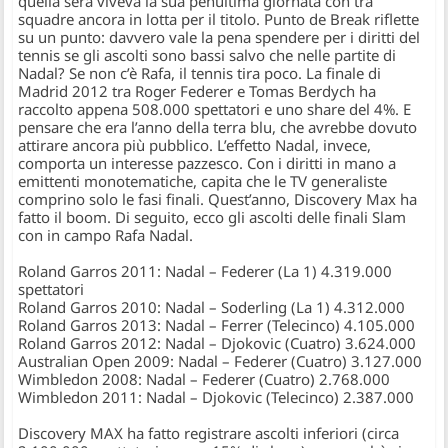
quella sera viveva la sua penultima giornata con tra
squadre ancora in lotta per il titolo. Punto de Break riflette
su un punto: davvero vale la pena spendere per i diritti del
tennis se gli ascolti sono bassi salvo che nelle partite di
Nadal? Se non c’è Rafa, il tennis tira poco. La finale di
Madrid 2012 tra Roger Federer e Tomas Berdych ha
raccolto appena 508.000 spettatori e uno share del 4%. E
pensare che era l’anno della terra blu, che avrebbe dovuto
attirare ancora più pubblico. L’effetto Nadal, invece,
comporta un interesse pazzesco. Con i diritti in mano a
emittenti monotematiche, capita che le TV generaliste
comprino solo le fasi finali. Quest’anno, Discovery Max ha
fatto il boom. Di seguito, ecco gli ascolti delle finali Slam
con in campo Rafa Nadal.
Roland Garros 2011: Nadal – Federer (La 1) 4.319.000
spettatori
Roland Garros 2010: Nadal – Soderling (La 1) 4.312.000
Roland Garros 2013: Nadal – Ferrer (Telecinco) 4.105.000
Roland Garros 2012: Nadal – Djokovic (Cuatro) 3.624.000
Australian Open 2009: Nadal – Federer (Cuatro) 3.127.000
Wimbledon 2008: Nadal – Federer (Cuatro) 2.768.000
Wimbledon 2011: Nadal – Djokovic (Telecinco) 2.387.000
Discovery MAX ha fatto registrare ascolti inferiori (circa