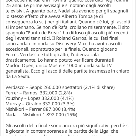
25 anni. Le prime avvisaglie si notano dagli ascolti
televisivi. A quanto pare, Nadal sta avendo per gli spagnoli
lo stesso effetto che aveva Alberto Tomba (e di
conseguenza lo sci) per gli italiani. Quando c’è lui, gli ascolti
si impennano. Se non c’è Rafa, crollano miseramente. Il sito
spagnolo “Punto de Break" ha diffuso gli ascolti più recenti
degli eventi tennistici. Il Roland Garros, le cui fasi finali
sono andate in onda su Discovery Max, ha avuto ascolti
eccezionali, soprattutto per la finale. Quando giocano
Ferrer, Verdasco e tutti gli altri, l’udienza cala
drasticamente. Lo hanno potuto verificare durante il
Madrid Open, unico Masters 1000 in onda sulla TV
generalista. Ecco gli ascolti delle partite trasmesse in chiaro
da La Sexta.
Verdasco – Seppi: 260.000 spettatori (2,1% di share)
Ferrer – Ramos: 332.000 (2,8%)
Youzhny – Lopez 382.000 (4,1%)
Murray – Giraldo 332.000 (3,3%)
Nishikori – Ferrer 887.000 (8,4%)
Nadal – Nishikori 1.892.000 (15%)
Gli ascolti della finale sono ancora più significativi perchè si
è giocata in contemporanea alle partite della Liga, che