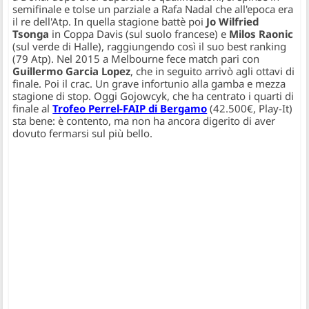
semifinale e tolse un parziale a Rafa Nadal che all'epoca era
il re dell'Atp. In quella stagione battè poi
Jo Wilfried
Tsonga
in Coppa Davis (sul suolo francese) e
Milos Raonic
(sul verde di Halle), raggiungendo così il suo best ranking
(79 Atp). Nel 2015 a Melbourne fece match pari con
Guillermo Garcia Lopez
, che in seguito arrivò agli ottavi di
finale. Poi il crac. Un grave infortunio alla gamba e mezza
stagione di stop. Oggi Gojowcyk, che ha centrato i quarti di
finale al
Trofeo Perrel-FAIP di Bergamo
(42.500€, Play-It)
sta bene: è contento, ma non ha ancora digerito di aver
dovuto fermarsi sul più bello.