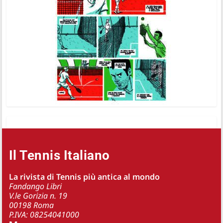
Il Tennis Italiano
La rivista di Tennis più antica al mondo
Fandango Libri
V.le Gorizia n. 19
00198 Roma
P.IVA: 08254041000