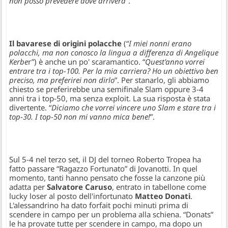
non posso prevedere dove arriverà
”.
Il bavarese di origini polacche
(“
I miei nonni erano
polacchi, ma non conosco la lingua a differenza di Angelique
Kerbe
r”) è anche un po' scaramantico. “
Quest'anno vorrei
entrare tra i top-100. Per la mia carriera? Ho un obiettivo ben
preciso, ma preferirei non dirlo
”. Per stanarlo, gli abbiamo
chiesto se preferirebbe una semifinale Slam oppure 3-4
anni tra i top-50, ma senza exploit. La sua risposta è stata
divertente. “
Diciamo che vorrei vincere uno Slam e stare tra i
top-30. I top-50 non mi vanno mica bene!
”.
Sul 5-4 nel terzo set, il DJ del torneo Roberto Tropea ha
fatto passare “Ragazzo Fortunato” di Jovanotti. In quel
momento, tanti hanno pensato che fosse la canzone più
adatta per
Salvatore Caruso
, entrato in tabellone come
lucky loser al posto dell'infortunato
Matteo Donati
.
L'alessandrino ha dato forfait pochi minuti prima di
scendere in campo per un problema alla schiena. “Donats”
le ha provate tutte per scendere in campo, ma dopo un