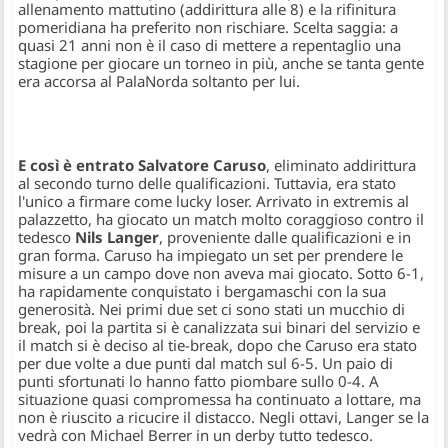
allenamento mattutino (addirittura alle 8) e la rifinitura
pomeridiana ha preferito non rischiare. Scelta saggia: a
quasi 21 anni non è il caso di mettere a repentaglio una
stagione per giocare un torneo in più, anche se tanta gente
era accorsa al PalaNorda soltanto per lui.
E così è entrato Salvatore Caruso
, eliminato addirittura
al secondo turno delle qualificazioni. Tuttavia, era stato
l'unico a firmare come lucky loser. Arrivato in extremis al
palazzetto, ha giocato un match molto coraggioso contro il
tedesco
Nils Langer
, proveniente dalle qualificazioni e in
gran forma. Caruso ha impiegato un set per prendere le
misure a un campo dove non aveva mai giocato. Sotto 6-1,
ha rapidamente conquistato i bergamaschi con la sua
generosità. Nei primi due set ci sono stati un mucchio di
break, poi la partita si è canalizzata sui binari del servizio e
il match si è deciso al tie-break, dopo che Caruso era stato
per due volte a due punti dal match sul 6-5. Un paio di
punti sfortunati lo hanno fatto piombare sullo 0-4. A
situazione quasi compromessa ha continuato a lottare, ma
non è riuscito a ricucire il distacco. Negli ottavi, Langer se la
vedrà con Michael Berrer in un derby tutto tedesco.