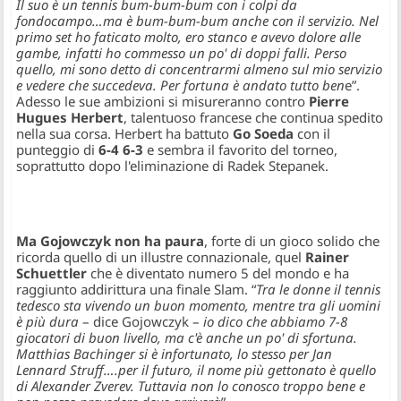
Il suo è un tennis bum-bum-bum con i colpi da
fondocampo…ma è bum-bum-bum anche con il servizio. Nel
primo set ho faticato molto, ero stanco e avevo dolore alle
gambe, infatti ho commesso un po' di doppi falli. Perso
quello, mi sono detto di concentrarmi almeno sul mio servizio
e vedere che succedeva. Per fortuna è andato tutto ben
e”.
Adesso le sue ambizioni si misureranno contro
Pierre
Hugues Herbert
, talentuoso francese che continua spedito
nella sua corsa. Herbert ha battuto
Go Soeda
con il
punteggio di
6-4 6-3
e sembra il favorito del torneo,
soprattutto dopo l'eliminazione di Radek Stepanek.
Ma Gojowczyk non ha paura
, forte di un gioco solido che
ricorda quello di un illustre connazionale, quel
Rainer
Schuettler
che è diventato numero 5 del mondo e ha
raggiunto addirittura una finale Slam. “
Tra le donne il tennis
tedesco sta vivendo un buon momento, mentre tra gli uomini
è più dura
– dice Gojowczyk –
io dico che abbiamo 7-8
giocatori di buon livello, ma c'è anche un po' di sfortuna.
Matthias Bachinger si è infortunato, lo stesso per Jan
Lennard Struff….per il futuro, il nome più gettonato è quello
di Alexander Zverev. Tuttavia non lo conosco troppo bene e