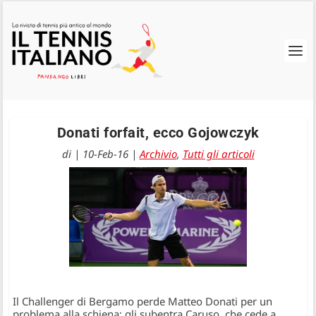
Donati forfait, ecco Gojowczyk
di
|
10-Feb-16
|
Archivio
,
Tutti gli articoli
Il Challenger di Bergamo perde Matteo Donati per un
problema alla schiena; gli subentra Caruso, che cede a