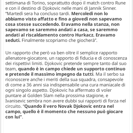
settimana di Torino, soprattutto dopo il match contro Rune
e con il destino di Djokovic nelle mani di Jannik Sinner.
“
Martedì sera ha concluso tardi.
Mercoledì non lo
abbiamo visto affatto e fino a giovedì non sapevamo
cosa stesse succedendo. Eravamo nella stanza, non
sapevamo se saremmo andati a casa, se saremmo
andati al riscaldamento contro Hurkacz. Eravamo
seduti.
Finalmente scopriamo che giocherà”.
Un rapporto che però va ben oltre il semplice rapporto
allenatore-giocatore, un rapporto di fiducia e di conoscenza
dei rispettivi limiti. Djokovic pretende sempre tanto dal suo
team,
quando è in campo chiede un supporto continuo
e pretende il massimo impegno da tutti
. Ma il serbo sa
riconoscere anche i meriti della sua squadra, consapevole
di come a 36 anni sia indispensabile una cura maniacale di
ogni singolo aspetto. Djokovic ha affermato di voler
puntare al Golden Slam nella prossima stagione, e
Ivanisevic sembra non avere dubbi sui rapporti di forza nel
circuito. “
Quando il vero Novak Djokovic entra nel
campo, quello è il momento che nessuno può giocare
con lui”
.