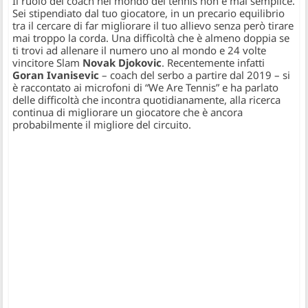
Il ruolo del coach nel mondo del tennis non è mai semplice.
Sei stipendiato dal tuo giocatore, in un precario equilibrio
tra il cercare di far migliorare il tuo allievo senza però tirare
mai troppo la corda. Una difficoltà che è almeno doppia se
ti trovi ad allenare il numero uno al mondo e 24 volte
vincitore Slam
Novak Djokovic
. Recentemente infatti
Goran Ivanisevic
– coach del serbo a partire dal 2019 – si
è raccontato ai microfoni di “We Are Tennis” e ha parlato
delle difficoltà che incontra quotidianamente, alla ricerca
continua di migliorare un giocatore che è ancora
probabilmente il migliore del circuito.