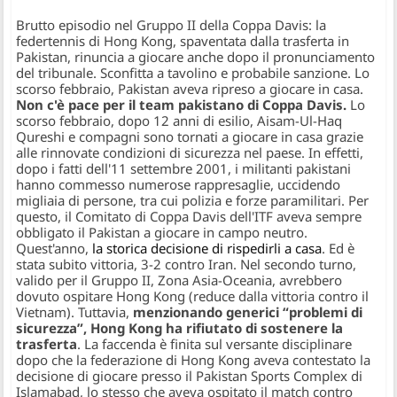
Brutto episodio nel Gruppo II della Coppa Davis: la
federtennis di Hong Kong, spaventata dalla trasferta in
Pakistan, rinuncia a giocare anche dopo il pronunciamento
del tribunale. Sconfitta a tavolino e probabile sanzione. Lo
scorso febbraio, Pakistan aveva ripreso a giocare in casa.
Non c'è pace per il team pakistano di Coppa Davis.
Lo
scorso febbraio, dopo 12 anni di esilio, Aisam-Ul-Haq
Qureshi e compagni sono tornati a giocare in casa grazie
alle rinnovate condizioni di sicurezza nel paese. In effetti,
dopo i fatti dell'11 settembre 2001, i militanti pakistani
hanno commesso numerose rappresaglie, uccidendo
migliaia di persone, tra cui polizia e forze paramilitari. Per
questo, il Comitato di Coppa Davis dell'ITF aveva sempre
obbligato il Pakistan a giocare in campo neutro.
Quest'anno,
la storica decisione di rispedirli a casa
. Ed è
stata subito vittoria, 3-2 contro Iran. Nel secondo turno,
valido per il Gruppo II, Zona Asia-Oceania, avrebbero
dovuto ospitare Hong Kong (reduce dalla vittoria contro il
Vietnam). Tuttavia,
menzionando generici “problemi di
sicurezza”, Hong Kong ha rifiutato di sostenere la
trasferta
. La faccenda è finita sul versante disciplinare
dopo che la federazione di Hong Kong aveva contestato la
decisione di giocare presso il Pakistan Sports Complex di
Islamabad, lo stesso che aveva ospitato il match contro