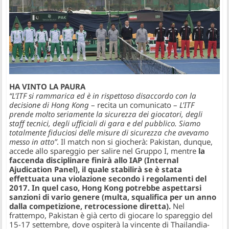
HA VINTO LA PAURA
“L'ITF si rammarica ed è in rispettoso disaccordo con la
decisione di Hong Kong
– recita un comunicato –
L'ITF
prende molto seriamente la sicurezza dei giocatori, degli
staff tecnici, degli ufficiali di gara e del pubblico. Siamo
totalmente fiduciosi delle misure di sicurezza che avevamo
messo in atto”
. Il match non si giocherà: Pakistan, dunque,
accede allo spareggio per salire nel Gruppo I, mentre
la
faccenda disciplinare finirà allo IAP (Internal
Ajudication Panel), il quale stabilirà se è stata
effettuata una violazione secondo i regolamenti del
2017. In quel caso, Hong Kong potrebbe aspettarsi
sanzioni di vario genere (multa, squalifica per un anno
dalla competizione, retrocessione diretta).
Nel
frattempo, Pakistan è già certo di giocare lo spareggio del
15-17 settembre, dove ospiterà la vincente di Thailandia-