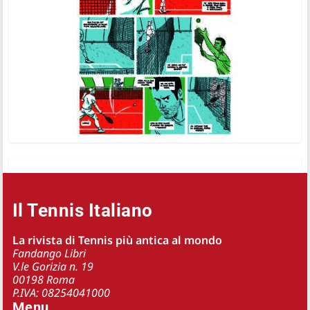
Il Tennis Italiano
La rivista di Tennis più antica al mondo
Fandango Libri
V.le Gorizia n. 19
00198 Roma
P.IVA: 08254041000
Menu