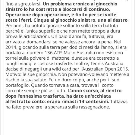
fino a sgretolarsi.
Un problema cronico al ginocchio
sinistro lo ha costretto a bloccarsi di continuo.
Operazione dopo operazione, è finito per sei volte
sotto i ferri. Cinque al ginocchio sinistro, una al destro
.
Per anni, ha potuto giocare soltanto sulla terra battuta
perché è l'unica superficie che non mette troppo a dura
prova le articolazioni. Un paio d'anni fa, tuttavia, era
arrivato a domandarsi se ne valesse ancora la pena. Nel
2014, giocando sulla terra per dodici mesi dall'anno, si era
portato al numero 136 ATP. Ma in Australia non esistono
tornei sulla polvere di mattone, dunque era costretto a
lunghi viaggi e costose trasferte. Inoltre, Tennis Australia
decise di negargli una wild card per l'Australian Open 2015.
Motivo: le sue ginocchia. Non potevano-volevano mettere a
rischio la sua salute. Fu un duro colpo, anche per il suo
portafoglio. Quando tornava a casa, trovava il conto
corrente sempre più asciutto.
L'anno scorso, al rientro
dopo l'ennesima trasferta, ha dato un'occhiata
all'estratto conto: erano rimasti 14 centesimi.
Tuttavia,
ha fatto prevalere la speranza sulla rassegnazione.