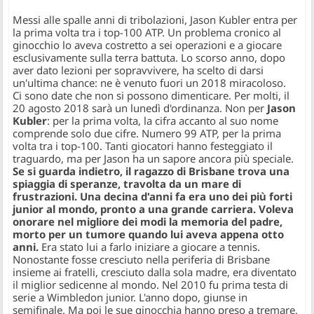
Messi alle spalle anni di tribolazioni, Jason Kubler entra per
la prima volta tra i top-100 ATP. Un problema cronico al
ginocchio lo aveva costretto a sei operazioni e a giocare
esclusivamente sulla terra battuta. Lo scorso anno, dopo
aver dato lezioni per sopravvivere, ha scelto di darsi
un'ultima chance: ne è venuto fuori un 2018 miracoloso.
Ci sono date che non si possono dimenticare. Per molti, il
20 agosto 2018 sarà un lunedì d'ordinanza. Non per
Jason
Kubler
: per la prima volta, la cifra accanto al suo nome
comprende solo due cifre. Numero 99 ATP, per la prima
volta tra i top-100. Tanti giocatori hanno festeggiato il
traguardo, ma per Jason ha un sapore ancora più speciale.
Se si guarda indietro, il ragazzo di Brisbane trova una
spiaggia di speranze, travolta da un mare di
frustrazioni. Una decina d'anni fa era uno dei più forti
junior al mondo, pronto a una grande carriera. Voleva
onorare nel migliore dei modi la memoria del padre,
morto per un tumore quando lui aveva appena otto
anni.
Era stato lui a farlo iniziare a giocare a tennis.
Nonostante fosse cresciuto nella periferia di Brisbane
insieme ai fratelli, cresciuto dalla sola madre, era diventato
il miglior sedicenne al mondo. Nel 2010 fu prima testa di
serie a Wimbledon junior. L'anno dopo, giunse in
semifinale. Ma poi le sue ginocchia hanno preso a tremare,