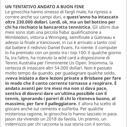
UN TENTATIVO ANDATO A BUON FINE
Le ginocchia hanno smesso di fargli male, ha ripreso a
correre anche sui campi duri, e
quest'anno ha intascato
oltre 230.000 dollari. Lordi, ok, ma un bel bottino per
chi ha rischiato la bancarotta tennistica
. Gli ultimi due
mesi sono stati una piccola fiaba: qualificazione a
Wimbledon, vittoria a Winnipeg, semifinale a Gatineau e
adesso la finale a Vancouver, in cui è arrivato a tanto così
dal battere il redivivo Daniel Evans. Fa niente: il computer
lo ha premiato con un posto tra i top-100. E qualche giorno
fa, tra l'altro, ha ricevuto la wild card a disposizione di
Tennis Australia per l'imminente Us Open. Insomma, la
certezza di intascare altri 54.000 dollari. Non è passato
molto tempo da quando, per guadagnare qualche soldo,
a
veva iniziato a dare lezioni private a Brisbane per fare
in modo che il conto corrente tornasse a respirare. È
andato avanti per tre mesi ma non si dava pace,
sentiva di doversi dare un'ultima possibile con il
tennis, ignorando i pareri di chi lo riteneva buono, al
massimo, per fare il palleggiatore.
E allora ha scelto di
giocare anche sul cemento e sull'erba. Per qualche
misteriosa ragione, le ginocchia lo hanno lasciato in pace.
Jason sta vivendo un 2018 da favola. Un premio, un
indennizzo per chi racconta la sua storia con il sorriso,