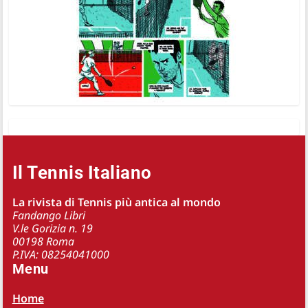
Il Tennis Italiano
La rivista di Tennis più antica al mondo
Fandango Libri
V.le Gorizia n. 19
00198 Roma
P.IVA: 08254041000
Menu
Home