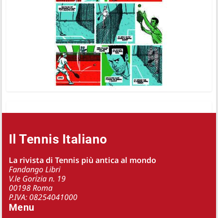
Il Tennis Italiano
La rivista di Tennis più antica al mondo
Fandango Libri
V.le Gorizia n. 19
00198 Roma
P.IVA: 08254041000
Menu