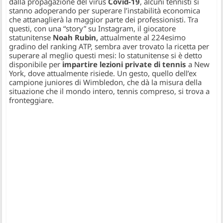
dalla propagazione del virus
Covid-19
, alcuni tennisti si
stanno adoperando per superare l’instabilità economica
che attanaglierà la maggior parte dei professionisti. Tra
questi, con una “story” su Instagram, il giocatore
statunitense
Noah Rubin,
attualmente al 224esimo
gradino del ranking ATP, sembra aver trovato la ricetta per
superare al meglio questi mesi: lo statunitense si è detto
disponibile per
impartire lezioni private di tennis
a New
York, dove attualmente risiede. Un gesto, quello dell’ex
campione juniores di Wimbledon, che dà la misura della
situazione che il mondo intero, tennis compreso, si trova a
fronteggiare.