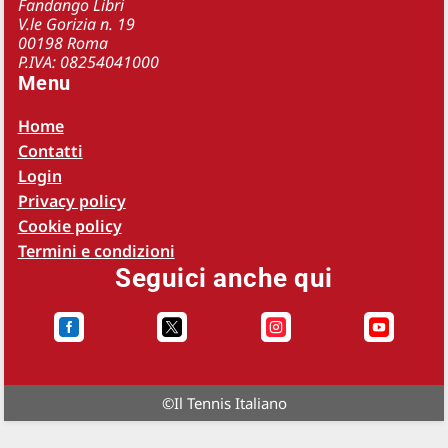
Fandango Libri
V.le Gorizia n. 19
00198 Roma
P.IVA: 08254041000
Menu
Home
Contatti
Login
Privacy policy
Cookie policy
Termini e condizioni
Seguici anche qui




©
Il Tennis Italiano