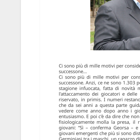
Ci sono più di mille motivi per consi
successone…
Ci sono più di mille motivi per con
successone. Anzi, ce ne sono 1.303 per
stagione infuocata, fatta di novit
l'attaccamento dei giocatori e delle 
riservato, in primis. I numeri restan
che da sei anni a questa parte guid
vedere come anno dopo anno i gioc
entusiasmo. E poi c'è da dire che non s
fisiologicamente molla la presa, il
giovani: “Sì – conferma Georsa – e
giovani emergenti che più si sono dist
Germiniasi tra i maschi, un ragazzo di