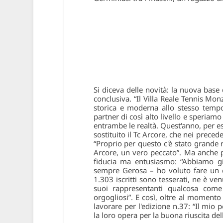
Si diceva delle novità: la nuova base
conclusiva. “Il Villa Reale Tennis Mon
storica e moderna allo stesso tempo
partner di così alto livello e speriam
entrambe le realtà. Quest'anno, per ese
sostituito il Tc Arcore, che nei preced
“Proprio per questo c'è stato grande 
Arcore, un vero peccato”. Ma anche p
fiducia ma entusiasmo: “Abbiamo gi
sempre Gerosa – ho voluto fare un ca
1.303 iscritti sono tesserati, ne è ve
suoi rappresentanti qualcosa com
orgogliosi”. E così, oltre al momento 
lavorare per l'edizione n.37: “Il mio
la loro opera per la buona riuscita del