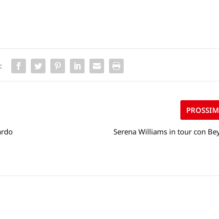
:
PROSSI
ardo
Serena Williams in tour con B