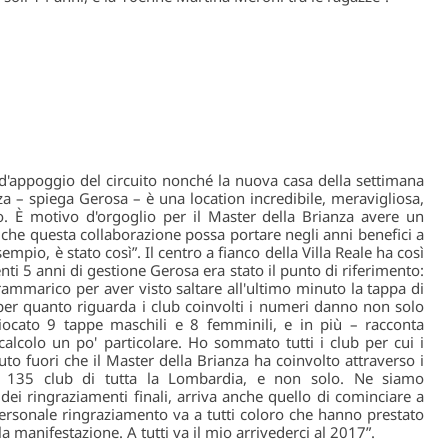
 d'appoggio del circuito nonché la nuova casa della settimana
za – spiega Gerosa – è una location incredibile, meravigliosa,
. È motivo d'orgoglio per il Master della Brianza avere un
o che questa collaborazione possa portare negli anni benefici a
mpio, è stato così”. Il centro a fianco della Villa Reale ha così
enti 5 anni di gestione Gerosa era stato il punto di riferimento:
rammarico per aver visto saltare all'ultimo minuto la tappa di
er quanto riguarda i club coinvolti i numeri danno non solo
ocato 9 tappe maschili e 8 femminili, e in più – racconta
lcolo un po' particolare. Ho sommato tutti i club per cui i
nuto fuori che il Master della Brianza ha coinvolto attraverso i
e 135 club di tutta la Lombardia, e non solo. Ne siamo
dei ringraziamenti finali, arriva anche quello di cominciare a
 personale ringraziamento va a tutti coloro che hanno prestato
la manifestazione. A tutti va il mio arrivederci al 2017”.