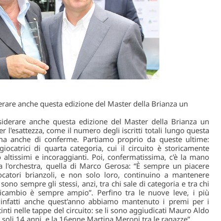
derare anche questa edizione del Master della Brianza un
siderare anche questa edizione del Master della Brianza un
 l'esattezza, come il numero degli iscritti totali lungo questa
à ma anche di conferme. Partiamo proprio da queste ultime:
giocatrici di quarta categoria, cui il circuito è storicamente
o altissimi e incoraggianti. Poi, confermatissima, c'è la mano
a l'orchestra, quella di Marco Gerosa: “È sempre un piacere
atori brianzoli, e non solo loro, continuino a mantenere
ono sempre gli stessi, anzi, tra chi sale di categoria e tra chi
 ricambio è sempre ampio”. Perfino tra le nuove leve, i più
 infatti anche quest'anno abbiamo mantenuto i premi per i
inti nelle tappe del circuito: se li sono aggiudicati Mauro Aldo
 soli 14 anni, e la 16enne Martina Meroni tra le ragazze”.