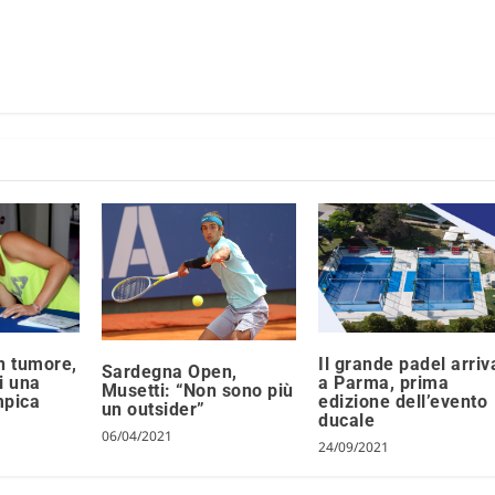
n tumore,
Il grande padel arriv
Sardegna Open,
i una
a Parma, prima
Musetti: “Non sono più
mpica
edizione dell’evento
un outsider”
ducale
06/04/2021
24/09/2021