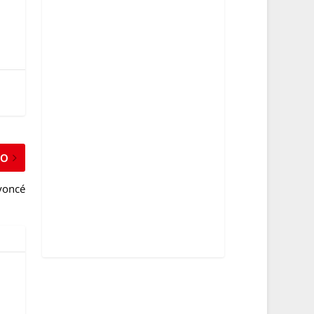
MO
eyoncé