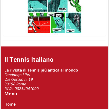
Il Tennis Italiano
La rivista di Tennis più antica al mondo
Fandango Libri
V.le Gorizia n. 19
00198 Roma
P.IVA: 08254041000
Menu
Home