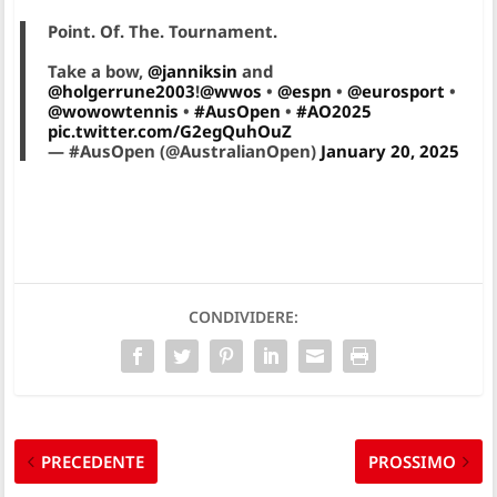
Point. Of. The. Tournament.
Take a bow,
@janniksin
and
@holgerrune2003
!
@wwos
•
@espn
•
@eurosport
•
@wowowtennis
•
#AusOpen
•
#AO2025
pic.twitter.com/G2egQuhOuZ
— #AusOpen (@AustralianOpen)
January 20, 2025
CONDIVIDERE:
PRECEDENTE
PROSSIMO