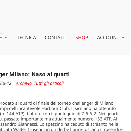
E
TECNICA
CONTATTI
SHOP
ACCOUNT
ger Milano: Naso ai quarti
Giu-12
|
Archivio
,
Tutti gli articoli
odato ai quarti di finale del torneo challenger di Milano
pi dell'incantevole Harbour Club. Il siciliano ha ottenuto
(n. 144 ATP), battuto con il punteggio di 7-5 6-2. Nei quarti,
scu, passato importante ma attualmente numero 153 ATP. Al
Alessandro Giannessi. Lo spezzino ha ceduto di schianto nella
ificato Walter Trusendi in un derby ligure-toscano (Trusendi è