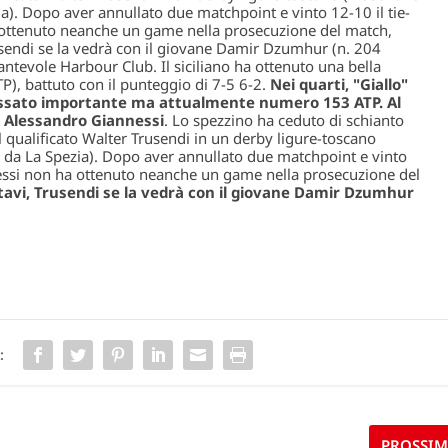
a). Dopo aver annullato due matchpoint e vinto 12-10 il tie-
 ottenuto neanche un game nella prosecuzione del match,
usendi se la vedrà con il giovane Damir Dzumhur (n. 204
ntevole Harbour Club. Il siciliano ha ottenuto una bella
P), battuto con il punteggio di 7-5 6-2.
Nei quarti, "Giallo"
assato importante ma attualmente numero 153 ATP. Al
di Alessandro Giannessi
. Lo spezzino ha ceduto di schianto
 qualificato Walter Trusendi in un derby ligure-toscano
 da La Spezia). Dopo aver annullato due matchpoint e vinto
nessi non ha ottenuto neanche un game nella prosecuzione del
tavi, Trusendi se la vedrà con il giovane Damir Dzumhur
:
PROSSI