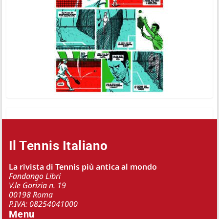
Il Tennis Italiano
La rivista di Tennis più antica al mondo
Fandango Libri
V.le Gorizia n. 19
00198 Roma
P.IVA: 08254041000
Menu