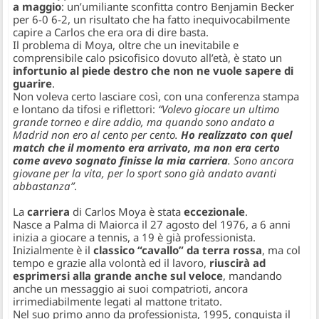
a maggio
: un’umiliante sconfitta contro Benjamin Becker
per 6-0 6-2, un risultato che ha fatto inequivocabilmente
capire a Carlos che era ora di dire basta.
Il problema di Moya, oltre che un inevitabile e
comprensibile calo psicofisico dovuto all’età, è stato un
infortunio al piede destro che non ne vuole sapere di
guarire
.
Non voleva certo lasciare così, con una conferenza stampa
e lontano da tifosi e riflettori:
“Volevo giocare un ultimo
grande torneo e dire addio, ma quando sono andato a
Madrid non ero al cento per cento.
Ho realizzato con quel
match che il momento era arrivato, ma non era certo
come avevo sognato finisse la mia carriera
. Sono ancora
giovane per la vita, per lo sport sono già andato avanti
abbastanza”
.
La
carriera
di Carlos Moya è stata
eccezionale
.
Nasce a Palma di Maiorca il 27 agosto del 1976, a 6 anni
inizia a giocare a tennis, a 19 è già professionista.
Inizialmente è il
classico “cavallo” da terra rossa
, ma col
tempo e grazie alla volontà ed il lavoro,
riuscirà ad
esprimersi alla grande anche sul veloce
, mandando
anche un messaggio ai suoi compatrioti, ancora
irrimediabilmente legati al mattone tritato.
Nel suo primo anno da professionista, 1995, conquista il