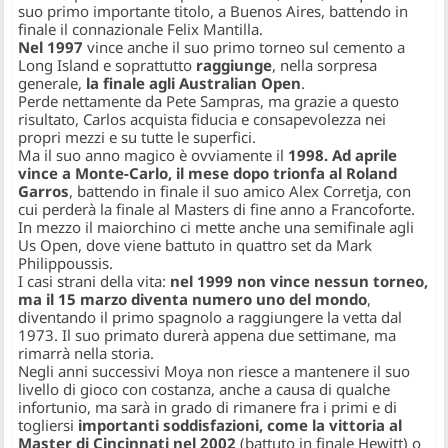
suo primo importante titolo, a Buenos Aires, battendo in
finale il connazionale Felix Mantilla.
Nel 1997
vince anche il suo primo torneo sul cemento a
Long Island e soprattutto
raggiunge
, nella sorpresa
generale,
la finale agli Australian Open
.
Perde nettamente da Pete Sampras, ma grazie a questo
risultato, Carlos acquista fiducia e consapevolezza nei
propri mezzi e su tutte le superfici.
Ma il suo anno magico è ovviamente il
1998. Ad aprile
vince a Monte-Carlo, il mese dopo trionfa al Roland
Garros
, battendo in finale il suo amico Alex Corretja, con
cui perderà la finale al Masters di fine anno a Francoforte.
In mezzo il maiorchino ci mette anche una semifinale agli
Us Open, dove viene battuto in quattro set da Mark
Philippoussis.
I casi strani della vita:
nel 1999 non vince nessun torneo,
ma il 15 marzo diventa numero uno del mondo
,
diventando il primo spagnolo a raggiungere la vetta dal
1973. Il suo primato durerà appena due settimane, ma
rimarrà nella storia.
Negli anni successivi Moya non riesce a mantenere il suo
livello di gioco con costanza, anche a causa di qualche
infortunio, ma sarà in grado di rimanere fra i primi e di
togliersi
importanti soddisfazioni, come la vittoria al
Master di Cincinnati nel 2002
(battuto in finale Hewitt) o