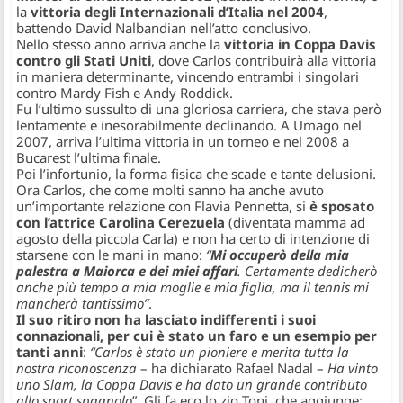
la
vittoria degli Internazionali d’Italia nel 2004
,
battendo David Nalbandian nell’atto conclusivo.
Nello stesso anno arriva anche la
vittoria in Coppa Davis
contro gli Stati Uniti
, dove Carlos contribuirà alla vittoria
in maniera determinante, vincendo entrambi i singolari
contro Mardy Fish e Andy Roddick.
Fu l’ultimo sussulto di una gloriosa carriera, che stava però
lentamente e inesorabilmente declinando. A Umago nel
2007, arriva l’ultima vittoria in un torneo e nel 2008 a
Bucarest l’ultima finale.
Poi l’infortunio, la forma fisica che scade e tante delusioni.
Ora Carlos, che come molti sanno ha anche avuto
un’importante relazione con Flavia Pennetta, si
è sposato
con l’attrice Carolina Cerezuela
(diventata mamma ad
agosto della piccola Carla) e non ha certo di intenzione di
starsene con le mani in mano:
“
Mi occuperò della mia
palestra a Maiorca e dei miei affari
. Certamente dedicherò
anche più tempo a mia moglie e mia figlia, ma il tennis mi
mancherà tantissimo”
.
Il suo ritiro non ha lasciato indifferenti i suoi
connazionali, per cui è stato un faro e un esempio per
tanti anni
:
“Carlos è stato un pioniere e merita tutta la
nostra riconoscenza
– ha dichiarato Rafael Nadal –
Ha vinto
uno Slam, la Coppa Davis e ha dato un grande contributo
allo sport spagnolo
”. Gli fa eco lo zio Toni, che aggiunge: