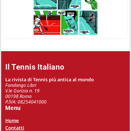
Il Tennis Italiano
La rivista di Tennis più antica al mondo
Fandango Libri
V.le Gorizia n. 19
00198 Roma
P.IVA: 08254041000
Menu
Home
Contatti