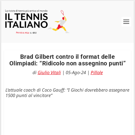
Brad Gilbert contro il format delle
Olimpiadi: “Ridicolo non assegnino punti”
di
Giulio Vitali
|
05-Ago-24
|
Pillole
L’attuale coach di Coco Gauff: “I Giochi dovrebbero assegnare
1500 punti al vincitore”