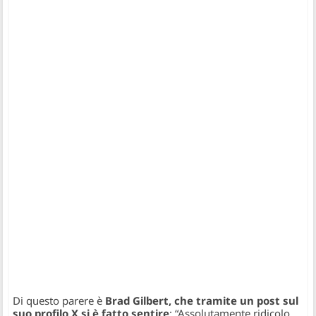
Di questo parere è
Brad Gilbert, che tramite un post sul
suo profilo X si è fatto sentire
: “Assolutamente ridicolo