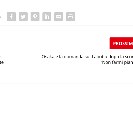
:
PROSSI
e:
Osaka e la domanda sul Labubu dopo la scon
te
“Non farmi pian