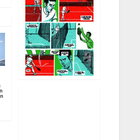
a
on
in