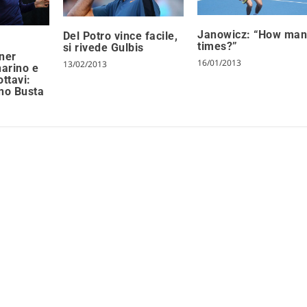
Janowicz: “How man
Del Potro vince facile,
0
times?”
si rivede Gulbis
ner
16/01/2013
13/02/2013
arino e
ottavi:
eno Busta