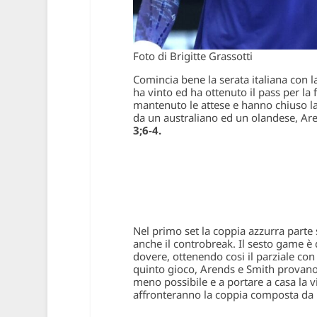
Foto di Brigitte Grassotti
Comincia bene la serata italiana con 
ha vinto ed ha ottenuto il pass per la
mantenuto le attese e hanno chiuso la
da un australiano ed un olandese, Aren
3;6-4.
Nel primo set la coppia azzurra parte 
anche il controbreak. Il sesto game è q
dovere, ottenendo cosi il parziale con 
quinto gioco, Arends e Smith provano 
meno possibile e a portare a casa la vi
affronteranno la coppia composta da H