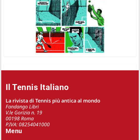
Il Tennis Italiano
La rivista di Tennis più antica al mondo
Fandango Libri
V.le Gorizia n. 19
00198 Roma
P.IVA: 08254041000
Menu