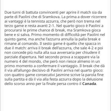
Due turni di battuta convincenti per aprire il match sia da
parte di Paolini che di Sramkova. La prima a dover ricorrere
ai vantaggi è la tennista azzurra, che però non trema nel
terzo game e resta avanti 2-1. Nel quarto gioco è Paolini a
procurarsi le prime chance di break, ma Sramkova gioca
bene e si salva. Primo momento di difficoltà per Paolini nel
quinto game, ma anche l’azzurra annulla la palla break e
rimane al comando. Il sesto game è quello che spacca in
due il match: arriva il break dell’azzurra, che sale 4-2 e poi
non concede più nulla alla sua avversaria per chiudere il
parziale d’apertura. Nel secondo prova a scappare via la
numero 4 del mondo, che però non riesce almeno in un
primo momento a confermare il vantaggio. Il break che dà
il via all’allungo decisivo di Paolini arriva nel quarto gioco:
con quattro game consecutivi Jasmine scrive la parola fine
sulla partita e dà il via alla festa azzurra dopo la delusione
dello scorso anno per la finale persa contro il
Canada
.