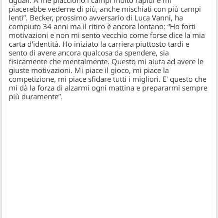
uguali. A me piacciono i campi molto rapidi e mi
piacerebbe vederne di più, anche mischiati con più campi
lenti”
. Becker, prossimo avversario di Luca Vanni, ha
compiuto 34 anni ma il ritiro è ancora lontano:
“Ho forti
motivazioni e non mi sento vecchio come forse dice la mia
carta d'identità. Ho iniziato la carriera piuttosto tardi e
sento di avere ancora qualcosa da spendere, sia
fisicamente che mentalmente. Questo mi aiuta ad avere le
giuste motivazioni. Mi piace il gioco, mi piace la
competizione, mi piace sfidare tutti i migliori. E' questo che
mi dà la forza di alzarmi ogni mattina e prepararmi sempre
più duramente”
.