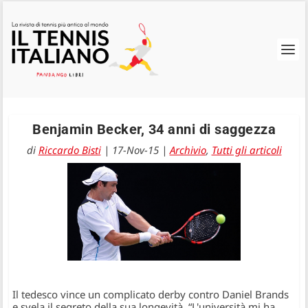
Benjamin Becker, 34 anni di saggezza
di
Riccardo Bisti
|
17-Nov-15
|
Archivio
,
Tutti gli articoli
Il tedesco vince un complicato derby contro Daniel Brands
e svela il segreto della sua longevità. “L'università mi ha