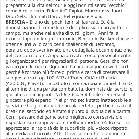
preparato alla vita nel tour e oggi non mi sento 'vecchio'
come dice la carta d'identità”. Exploit Marcora: va fuori
Dudi Sela. Eliminati Borgo, Pellegrino e Viola.
BRESCIA –
E' uno dei pochi tennisti laureati. Ed è la
dimostrazione di come libri e disciplina siano un aiuto sul
campo, ma anche nella vita di tutti i giorni. Anni fa, al
rientro dopo un lungo infortunio,
Benjamin Becker
chiese e
ottenne una wild card per il challenger di Bergamo,
peraltro dopo aver inviato una dettagliata documentazione
del suo curriculum. Appena arrivato, cercò personalmente
gli organizzatori per ringraziarli di persona. Gesti che non
vanno più di moda. Oggi non ha più bisogno di wild card
perché è tornato più forte di prima e cerca di preservare il
suo posto tra i top-100 ATP al
Trofeo Città di Brescia
(42.500€, Play-It).
Ha battuto il connazionale Daniel Brands
al termine di una partita combattuta, dominata dai servizi e
giocata su pochi punti. Nel 6-7 6-4 6-4 finale è emerso il
giocatore più esperto.
“Nel primo set è stato inattaccabile al
servizio e ha giocato un tie-break perfetto, poi ho trovato il
break nel secondo ed è stato il punto di svolta della partita.
Con il passare dei game sono migliorato con servizio e
risposta e sui campi veloci è molto importante”
. Becker ha
apprezzato la rapidità della superficie, più veloce rispetto
alla media del circuito ATP.
“Dove sono tutte più o meno