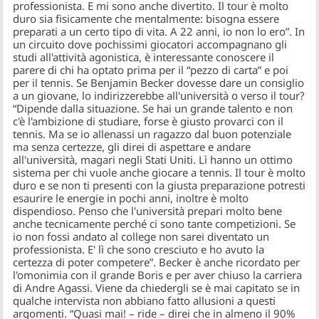
professionista. E mi sono anche divertito. Il tour è molto
duro sia fisicamente che mentalmente: bisogna essere
preparati a un certo tipo di vita. A 22 anni, io non lo ero”
. In
un circuito dove pochissimi giocatori accompagnano gli
studi all'attività agonistica, è interessante conoscere il
parere di chi ha optato prima per il “pezzo di carta” e poi
per il tennis. Se Benjamin Becker dovesse dare un consiglio
a un giovane, lo indirizzerebbe all'università o verso il tour?
“Dipende dalla situazione. Se hai un grande talento e non
c'è l'ambizione di studiare, forse è giusto provarci con il
tennis.
Ma se io allenassi un ragazzo dal buon potenziale
ma senza certezze, gli direi di aspettare e andare
all'università, magari negli Stati Uniti. Lì hanno un ottimo
sistema per chi vuole anche giocare a tennis. Il tour è molto
duro e se non ti presenti con la giusta preparazione potresti
esaurire le energie in pochi anni, inoltre è molto
dispendioso.
Penso che l'università prepari molto bene
anche tecnicamente perché ci sono tante competizioni. Se
io non fossi andato al college non sarei diventato un
professionista. E' lì che sono cresciuto e ho avuto la
certezza di poter competere”
. Becker è anche ricordato per
l'omonimia con il grande Boris e per aver chiuso la carriera
di Andre Agassi. Viene da chiedergli se è mai capitato se in
qualche intervista non abbiano fatto allusioni a questi
argomenti.
“Quasi mai!
– ride –
direi che in almeno il 90%