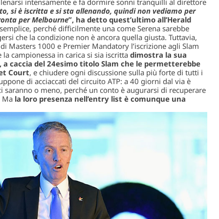
lenarsi intensamente e fa dormire sonni tranquilli al direttore
to, si è iscritta e si sta allenando, quindi non vediamo per
ronta per Melbourne
”, ha detto quest’ultimo all’Herald
sì semplice, perché difficilmente una come Serena sarebbe
ersi che la condizione non è ancora quella giusta. Tuttavia,
a di Masters 1000 e Premier Mandatory l’iscrizione agli Slam
 la campionessa in carica si sia iscritta
dimostra la sua
o, a caccia del 24esimo titolo Slam che le permetterebbe
et Court
, e chiudere ogni discussione sulla più forte di tutti i
ppone di acciaccati del circuito ATP: a 40 giorni dal via è
 ci saranno o meno, perché un conto è augurarsi di recuperare
. Ma
la loro presenza nell’entry list è comunque una