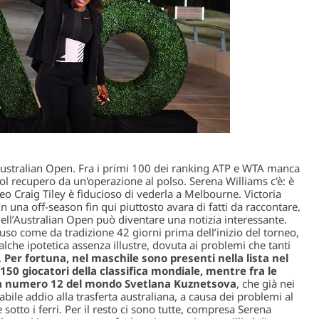
 Australian Open. Fra i primi 100 dei ranking ATP e WTA manca
ol recupero da un'operazione al polso. Serena Williams c'è: è
neo Craig Tiley è fiducioso di vederla a Melbourne. Victoria
In una off-season fin qui piuttosto avara di fatti da raccontare,
 dell’Australian Open può diventare una notizia interessante.
hiuso come da tradizione 42 giorni prima dell’inizio del torneo,
alche ipotetica assenza illustre, dovuta ai problemi che tanti
.
Per fortuna, nel maschile sono presenti nella lista nel
150 giocatori della classifica mondiale, mentre fra le
 la numero 12 del mondo Svetlana Kuznetsova
, che già nei
bile addio alla trasferta australiana, a causa dei problemi al
sotto i ferri. Per il resto ci sono tutte, compresa Serena