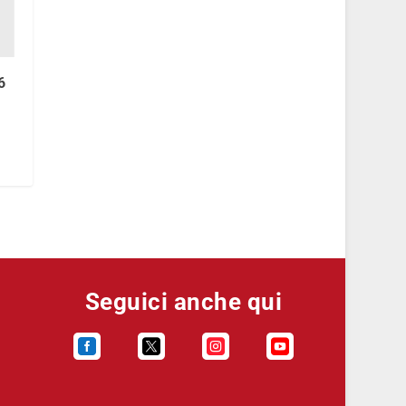
6
Seguici anche qui



