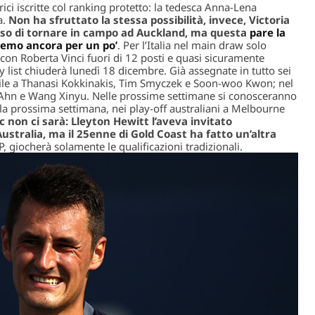
ci iscritte col ranking protetto: la tedesca Anna-Lena
a.
Non ha sfruttato la stessa possibilità, invece, Victoria
so di tornare in campo ad Auckland, ma questa
pare la
remo ancora per un po’
. Per l’Italia nel main draw solo
con Roberta Vinci fuori di 12 posti e quasi sicuramente
try list chiuderà lunedì 18 dicembre. Già assegnate in tutto sei
hile a Thanasi Kokkinakis, Tim Smyczek e Soon-woo Kwon; nel
 Ahn e Wang Xinyu. Nelle prossime settimane si conosceranno
o la prossima settimana, nei play-off australiani a Melbourne
 non ci sarà: Lleyton Hewitt l’aveva invitato
stralia, ma il 25enne di Gold Coast ha fatto un’altra
P, giocherà solamente le qualificazioni tradizionali.