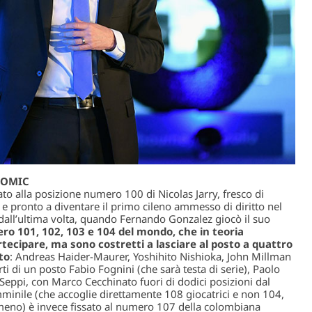
TOMIC
sato alla posizione numero 100 di Nicolas Jarry, fresco di
e e pronto a diventare il primo cileno ammesso di diritto nel
 dall’ultima volta, quando Fernando Gonzalez giocò il suo
ero 101, 102, 103 e 104 del mondo, che in teoria
rtecipare, ma sono costretti a lasciare al posto a quattro
to
: Andreas Haider-Maurer, Yoshihito Nishioka, John Millman
erti di un posto Fabio Fognini (che sarà testa di serie), Paolo
eppi, con Marco Cecchinato fuori di dodici posizioni dal
mminile (che accoglie direttamente 108 giocatrici e non 104,
 meno) è invece fissato al numero 107 della colombiana