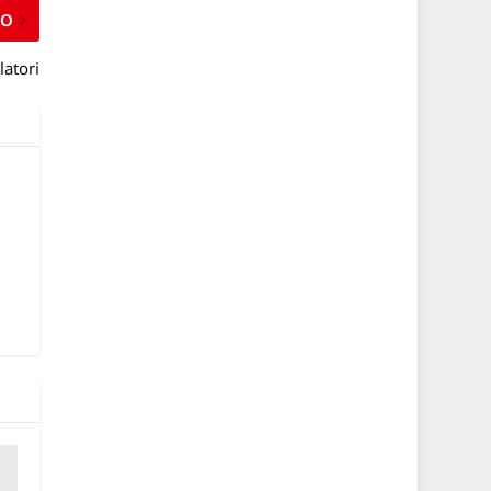
MO
latori