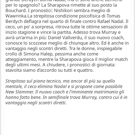
per lo spagnolo? La Sharapova rimette al suo posto la
Bouchard. I pronostici: Nishikori sembra meglio di
Wawrinka.
La strepitosa condizione psicofisica di Tomas
Berdych deflagra nel quarto di finale contro Rafael Nadal. Il
ceco, un po' a sorpresa, ritrova tutte le ottime sensazioni di
inizio stagione e vince la partita. Adesso trova Murray e
avrà un'arma in più: Daniel Vallverdu, il suo nuovo coach,
conosce lo scozzese meglio di chiunque altro. Ed è anche in
vantaggio negli scontri diretti. Tra le donne, inspiegabile
crollo di Simona Halep, pessima anche come
atteggiamento, mentre la Sharapova gioca il miglior match
degli ultimi mesi. A chiudere, i pronostici di giornata:
stavolta siamo d'accordo su tutti e quattro.
Strepitoso sul piano tecnico, ma ancor di più su quello
mentale, il ceco elimina Nadal e si propone come possibile
New Slammer. Il nuovo coach e l'imminente matrimonio gli
hanno fatto bene. In semifinale trova Murray, contro cui è in
vantaggio negli scontri diretti.