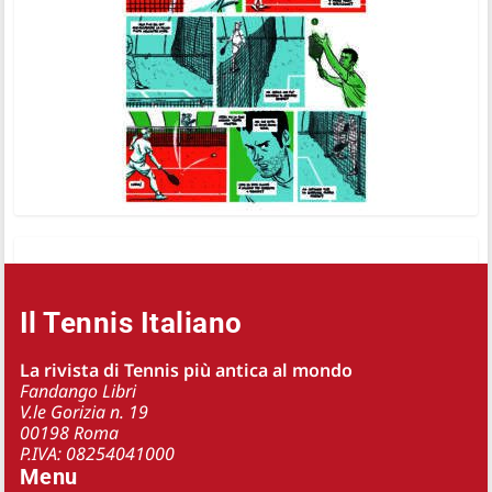
Il Tennis Italiano
La rivista di Tennis più antica al mondo
Fandango Libri
V.le Gorizia n. 19
00198 Roma
P.IVA: 08254041000
Menu