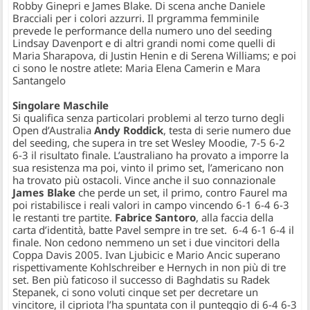
Robby Ginepri e James Blake. Di scena anche Daniele
Bracciali per i colori azzurri. Il prgramma femminile
prevede le performance della numero uno del seeding
Lindsay Davenport e di altri grandi nomi come quelli di
Maria Sharapova, di Justin Henin e di Serena Williams; e poi
ci sono le nostre atlete: Maria Elena Camerin e Mara
Santangelo
Singolare Maschile
Si qualifica senza particolari problemi al terzo turno degli
Open d’Australia
Andy Roddick
, testa di serie numero due
del seeding, che supera in tre set Wesley Moodie, 7-5 6-2
6-3 il risultato finale. L’australiano ha provato a imporre la
sua resistenza ma poi, vinto il primo set, l’americano non
ha trovato più ostacoli. Vince anche il suo connazionale
James Blake
che perde un set, il primo, contro Faurel ma
poi ristabilisce i reali valori in campo vincendo 6-1 6-4 6-3
le restanti tre partite.
Fabrice Santoro
, alla faccia della
carta d’identità, batte Pavel sempre in tre set. 6-4 6-1 6-4 il
finale. Non cedono nemmeno un set i due vincitori della
Coppa Davis 2005.
Ivan Ljubicic
e
Mario Ancic
superano
rispettivamente Kohlschreiber e Hernych in non più di tre
set. Ben più faticoso il successo di
Baghdatis
su Radek
Stepanek, ci sono voluti cinque set per decretare un
vincitore, il cipriota l’ha spuntata con il punteggio di 6-4 6-3