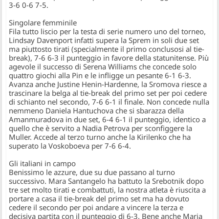
3-6 0-6 7-5.
Singolare femminile
Fila tutto liscio per la testa di serie numero uno del torneo,
Lindsay Davenport
infatti supera la Sprem in soli due set
ma piuttosto tirati (specialmente il primo conclusosi al tie-
break), 7-6 6-3 il punteggio in favore della statunitense. Più
agevole il successo di
Serena Williams
che concede solo
quattro giochi alla Pin e le infligge un pesante 6-1 6-3.
Avanza anche
Justine Henin-Hardenne
, la Sromova riesce a
trascinare la belga al tie-break del primo set per poi cedere
di schianto nel secondo, 7-6 6-1 il finale. Non concede nulla
nemmeno
Daniela Hantuchova
che si sbarazza della
Amanmuradova in due set, 6-4 6-1 il punteggio, identico a
quello che è servito a
Nadia Petrova
per sconfiggere la
Muller. Accede al terzo turno anche la
Kirilenko
che ha
superato la Voskoboeva per 7-6 6-4.
Gli italiani in campo
Benissimo le azzure, due su due passano al turno
successivo.
Mara Santangelo
ha battuto la Srebotnik dopo
tre set molto tirati e combattuti, la nostra atleta è riuscita a
portare a casa il tie-break del primo set ma ha dovuto
cedere il secondo per poi andare a vincere la terza e
decisiva partita con il punteggio di 6-3. Bene anche
Maria