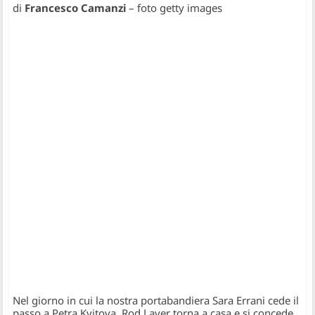
di
Francesco Camanzi
– foto getty images
Nel giorno in cui la nostra portabandiera Sara Errani cede il
passo a Petra Kvitova, Rod Laver torna a casa e si concede