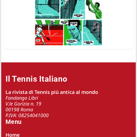
Il Tennis Italiano
La rivista di Tennis più antica al mondo
Fandango Libri
V.le Gorizia n. 19
00198 Roma
P.IVA: 08254041000
Menu
Home