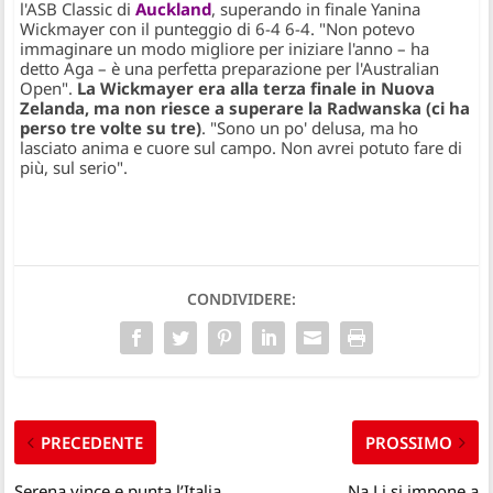
l'ASB Classic di
Auckland
, superando in finale Yanina
Wickmayer con il punteggio di 6-4 6-4. "Non potevo
immaginare un modo migliore per iniziare l'anno – ha
detto Aga – è una perfetta preparazione per l'Australian
Open".
La Wickmayer era alla terza finale in Nuova
Zelanda, ma non riesce a superare la Radwanska (ci ha
perso tre volte su tre)
. "Sono un po' delusa, ma ho
lasciato anima e cuore sul campo. Non avrei potuto fare di
più, sul serio".
CONDIVIDERE:
PRECEDENTE
PROSSIMO
Serena vince e punta l’Italia
Na Li si impone a