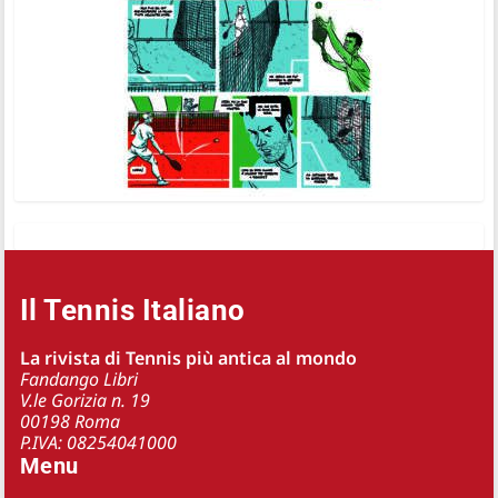
Il Tennis Italiano
La rivista di Tennis più antica al mondo
Fandango Libri
V.le Gorizia n. 19
00198 Roma
P.IVA: 08254041000
Menu