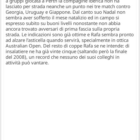
a gruppi giocata a Perth la compagine iberica non ha
lasciato per strada neanche un punto nei tre match contro
Georgia, Uruguay e Giappone. Dal canto suo Nadal non
sembra aver sofferto il mese natalizio ed in campo si
espresso subito su buoni livelli nonostante non abbia
ancora trovato avversari di prima fascia sulla propria
strada. Le indicazioni sono già ottime e Rafa sembra pronto
ad alzare l’asticella quando servirà, specialmente in ottica
Australian Open. Del resto di coppe Rafa se ne intende: di
insalatiere ne ha già vinte cinque (saltando però la finale
del 2008), un record che nessuno dei suoi colleghi in
attività può vantare.