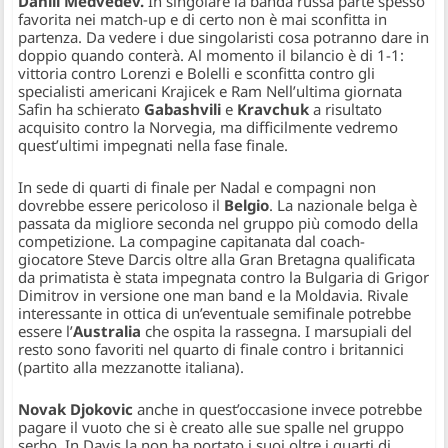
Daniil Medvedev.
In singolare la banda russa parte spesso
favorita nei match-up e di certo non è mai sconfitta in
partenza. Da vedere i due singolaristi cosa potranno dare in
doppio quando conterà. Al momento il bilancio è di 1-1:
vittoria contro Lorenzi e Bolelli e sconfitta contro gli
specialisti americani Krajicek e Ram Nell’ultima giornata
Safin ha schierato
Gabashvili
e
Kravchuk
a risultato
acquisito contro la Norvegia, ma difficilmente vedremo
quest’ultimi impegnati nella fase finale.
In sede di quarti di finale per Nadal e compagni non
dovrebbe essere pericoloso il
Belgio
. La nazionale belga è
passata da migliore seconda nel gruppo più comodo della
competizione. La compagine capitanata dal coach-
giocatore Steve Darcis oltre alla Gran Bretagna qualificata
da primatista è stata impegnata contro la Bulgaria di Grigor
Dimitrov in versione one man band e la Moldavia. Rivale
interessante in ottica di un’eventuale semifinale potrebbe
essere l’
Australia
che ospita la rassegna. I marsupiali del
resto sono favoriti nel quarto di finale contro i britannici
(partito alla mezzanotte italiana).
Novak Djokovic
anche in quest’occasione invece potrebbe
pagare il vuoto che si è creato alle sue spalle nel gruppo
serbo. In Davis la non ha portato i suoi oltre i quarti di