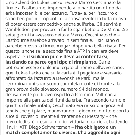
Uno splendido Lukas Lacko nega a Marco Cecchinato la
finale a Eastbourne, imponendo alla partita un ritmo da
erba insostenibile per azzurro. Tuttavia, per l'azzurro ci
sono ben pochi rimpianti, e la consapevolezza tutta nuova
di poter essere competitivo anche sull'erba. Gli servirà a
Wimbledon, per provare a far lo sgambetto a De Minaur.
Se
sette giorni fa avessero detto a Marco Cecchinato che a
Eastbourne sarebbe arrivato in semifinale, il siciliano ci
avrebbe messo la firma, magari dopo una bella risata. Per
questo, anche se la seconda finale ATP in carriera deve
aspettare,
il siciliano può e deve accontentarsi,
lasciando da parte ogni tipo di rimpianto
. Ce ne
potrebbe essere qualcuno legato al nome dell’avversario,
quel Lukas Lacko che sulla carta è il peggiore avversario
affrontato dall’azzurro a Devonshire Park, ma le
recriminazioni spariscono completamente di fronte alla
gran prova dello slovacco, numero 94 del mondo,
decisamente più bravo rispetto a Istomin e Millman a
imporre alla partita dei ritmi da erba. Fra secondo turno e
quarti di finale, infatti, Cecchinato era riuscito a giocare il
tennis che gli piace, manovrando il gioco col diritto e con lo
slice di rovescio, mentre il trentenne di Piestany – che
mercoledì si è preso la miglior vittoria in carriera, battendo
il n.11 ATP Diego Schwartzman –
l’ha obbligato a un
match completamente diverso. L’ha aggredito ogni