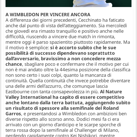
A WIMBLEDON PER VINCERE ANCORA
A differenza dei giorni precedenti, Cecchinato ha faticato
anche dal punto di vista dell’atteggiamento. Sia mercoledì
che giovedì era rimasto tranquillo e positivo anche nelle
difficoltà, riuscendo a vincere due match in rimonta,
mentre oggi è parso spazientito piuttosto rapidamente. Ma
il motivo è semplice:
si è accorto subito che le sue
possibilità di successo dipendevano soprattutto
dall’avversario, bravissimo a non concedere mezza
chance
, sbagliare poco e confermare che il motivo per cui
non è mai andato oltre la 44esima posizione della classifica
non sono certo i suoi colpi, quanto la mancanza di
continuità. Quella continuità che invece potrebbe diventare
una delle armi dell’azzurro, che comunque lascia
Eastbourne con tanta consapevolezza in più.
Al Nature
Valley International ha capito di essere competitivo
anche lontano dalla terra battuta, aggiungendo subito
un risultato di spessore alla semifinale del Roland
Garros
, e presentandosi a Wimbledon con ambizioni ben
diverse rispetto allo scorso anno. Dodici mesi fa ci era
arrivato con un giorno d’anticipo e le scarpe sporche di
terra rossa dopo la semifinale al Challenger di Milano,
perdendo rapidamente contro Kei Nishikori, mentre