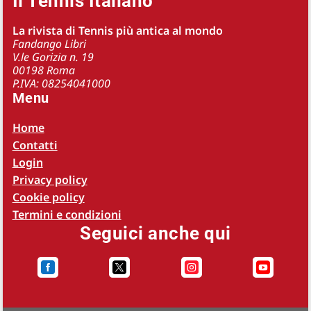
Il Tennis Italiano
La rivista di Tennis più antica al mondo
Fandango Libri
V.le Gorizia n. 19
00198 Roma
P.IVA: 08254041000
Menu
Home
Contatti
Login
Privacy policy
Cookie policy
Termini e condizioni
Seguici anche qui



