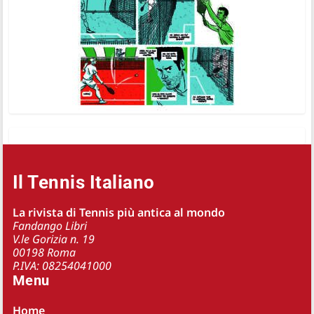
Il Tennis Italiano
La rivista di Tennis più antica al mondo
Fandango Libri
V.le Gorizia n. 19
00198 Roma
P.IVA: 08254041000
Menu
Home