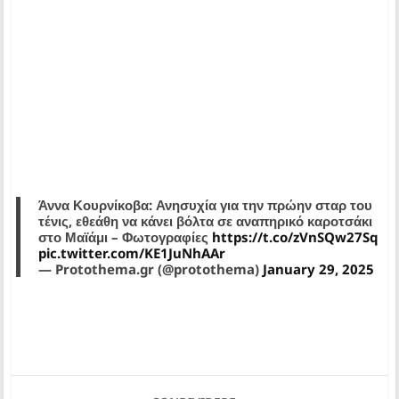
Άννα Κουρνίκοβα: Ανησυχία για την πρώην σταρ του
τένις, εθεάθη να κάνει βόλτα σε αναπηρικό καροτσάκι
στο Μαϊάμι – Φωτογραφίες
https://t.co/zVnSQw27Sq
pic.twitter.com/KE1JuNhAAr
— Protothema.gr (@protothema)
January 29, 2025