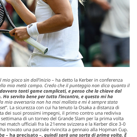
 mio gioco sin dall’inizio
– ha detto la Kerber in conferenza
nella mia metà campo. Credo che il punteggio non dica quanto il
 davvero tanti game complicati, e penso che la chiave dal
io. Ho servito bene per tutto l’incontro, e questo mi ha
la mia avversaria non ha mai mollato e mi è sempre stata
set
”. La sicurezza con cui ha tenuto la Osaka a distanza di
ta dei suoi prossimi impegni, il primo contro una rediviva
 settimana di un torneo del Grande Slam per la prima volta
nei match ufficiali fra la 21enne svizzera e la Kerber dice 3-0
 ha trovato una parziale rivincita a gennaio alla Hopman Cup.
ba
– ha precisato –,
quindi sarà una sorta di prima volta. È