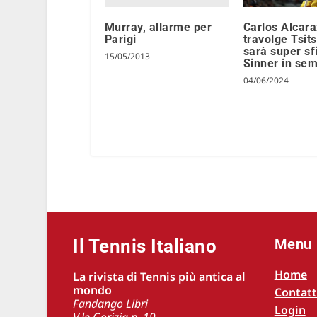
Murray, allarme per
Carlos Alcara
Parigi
travolge Tsit
sarà super sf
15/05/2013
Sinner in sem
04/06/2024
Il Tennis Italiano
Menu
Home
La rivista di Tennis più antica al
mondo
Contatt
Fandango Libri
Login