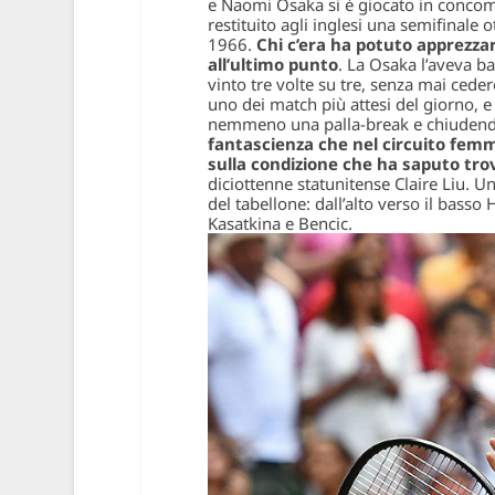
e Naomi Osaka si è giocato in concomi
restituito agli inglesi una semifinale 
1966.
Chi c’era ha potuto apprezza
all’ultimo punto
. La Osaka l’aveva b
vinto tre volte su tre, senza mai cede
uno dei match più attesi del giorno, e
nemmeno una palla-break e chiudendo 
fantascienza che nel circuito femmi
sulla condizione che ha saputo tro
diciottenne statunitense Claire Liu. U
del tabellone: dall’alto verso il bass
Kasatkina e Bencic.