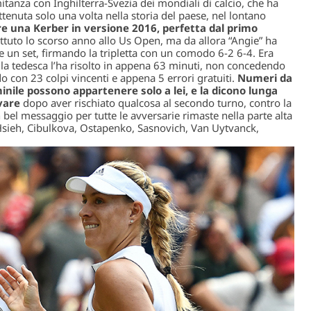
tanza con Inghilterra-Svezia dei mondiali di calcio, che ha
ottenuta solo una volta nella storia del paese, nel lontano
re una Kerber in versione 2016, perfetta dal primo
attuto lo scorso anno allo Us Open, ma da allora “Angie” ha
re un set, firmando la tripletta con un comodo 6-2 6-4. Era
 la tedesca l’ha risolto in appena 63 minuti, non concedendo
con 23 colpi vincenti e appena 5 errori gratuiti.
Numeri da
nile possono appartenere solo a lei, e la dicono lunga
vare
dopo aver rischiato qualcosa al secondo turno, contro la
n bel messaggio per tutte le avversarie rimaste nella parte alta
o Hsieh, Cibulkova, Ostapenko, Sasnovich, Van Uytvanck,