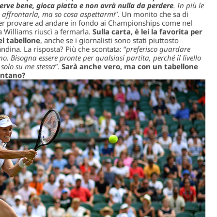
erve bene, gioca piatto e non avrà nulla da perdere
. In più le
e affrontarla, ma so cosa aspettarmi
”. Un monito che sa di
i per provare ad andare in fondo ai Championships come nel
Williams riuscì a fermarla.
Sulla carta, è lei la favorita per
el tabellone
, anche se i giornalisti sono stati piuttosto
dina. La risposta? Più che scontata: “
preferisco guardare
o. Bisogna essere pronte per qualsiasi partita, perché il livello
 solo su me stessa
”.
Sarà anche vero, ma con un tabellone
ontano?