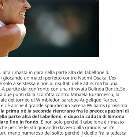
 alta rimasta in gara nella parte alta del tabellone di
vi giocando un match perfetto contro Naomi Osaka. L'ex
olo a se stessa e non ai risultati delle altre, ma ha una
 A partite dal confronto con una ritrovata Belinda Bencic.
Se
 a due punti dalla sconfitta contro Mihaela Buzarnescu, la
i finale del torneo di Wimbledon sarebbe Angelique Kerber,
, e c’è anche il grande spauracchio Serena Williams (prossima
 la prima né la seconda rientrano fra le preoccupazioni di
ella parte alta del tabellone, e dopo la caduta di Simona
are fino in fondo
. E non solo perché il tabellone è rimasto
nche perché lei sta giocando davvero alla grande. Se n’è
urt, meno numeroso del solito perché il duello fra la tedesca